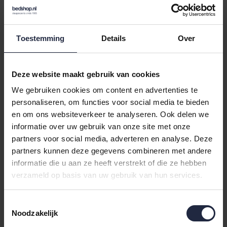
259,95
Toestemming
Details
Over
Deze website maakt gebruik van cookies
We gebruiken cookies om content en advertenties te
Varianten:
creamtan
personaliseren, om functies voor social media te bieden
en om ons websiteverkeer te analyseren. Ook delen we
Loading...
informatie over uw gebruik van onze site met onze
partners voor social media, adverteren en analyse. Deze
Loading...
partners kunnen deze gegevens combineren met andere
informatie die u aan ze heeft verstrekt of die ze hebben
In de winkelwagen
verzameld op basis van uw gebruik van hun services.
Binnen 24 uur verstuurd
Toestemmingsselectie
Noodzakelijk
Gratis retourneren vanaf €100,-