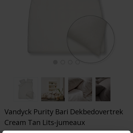
Vandyck Purity Bari Dekbedovertrek
Cream Tan Lits-jumeaux
(240x200/220)