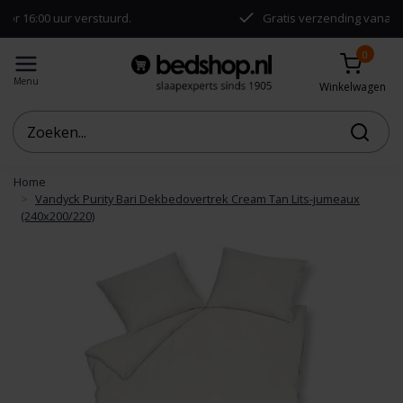
:00 uur verstuurd.
Gratis verzending vanaf €50,-
0
Menu
Winkelwagen
Home
Vandyck Purity Bari Dekbedovertrek Cream Tan Lits-jumeaux
(240x200/220)