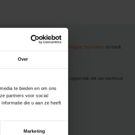
20 Black 094
worpen om perfect te passen op uw
topper hoeslaken
en biedt
Over
at zorgt voor een ademend en zacht oppervlak dat uw nachtrust
 media te bieden en om ons
ze partners voor social
nformatie die u aan ze heeft
Marketing