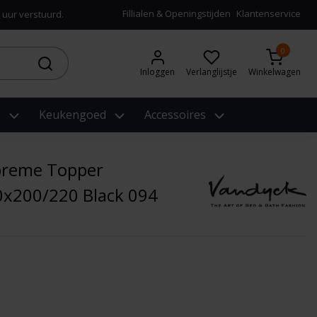
Fillialen & Openingstijden
Klantenservice
 uur verstuurd.
0
Inloggen
Verlanglijstje
Winkelwagen
e
Keukengoed
Accessoires
preme Topper
0x200/220 Black 094