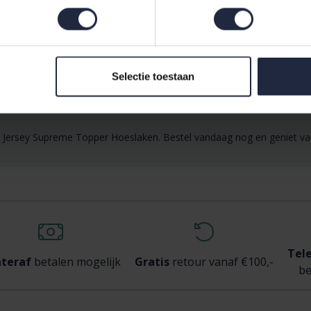
en
,
Twijfelaar
ekbedset
,
dekbedovertrek
, of een
kussensloop
voor een harmoni
Selectie toestaan
k Jersey Supreme Topper Hoeslaken. Bestel vandaag nog en geniet van
Tel
teraf
betalen mogelijk
Gratis
retour vanaf €100,-
be