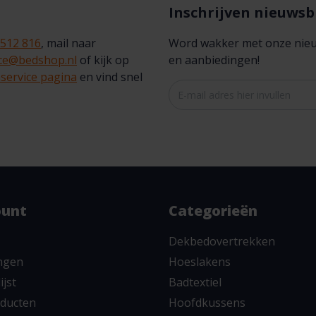
Inschrijven nieuwsb
 512 816
, mail naar
Word wakker met onze nieuws
ice@bedshop.nl
of kijk op
en aanbiedingen!
service pagina
en vind snel
ount
Categorieën
Dekbedovertrekken
ingen
Hoeslakens
ijst
Badtextiel
oducten
Hoofdkussens