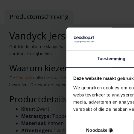
Productomschrijving
Vandyck Jersey Supreme To
Ontdek de ultieme slaapervaring met het
Vandyck Jersey Sup
comfort en stijl in één.
Toestemming
Waarom kiezen voor Vandyck?
De
Vandyck
collectie staat bekend om zijn ongeëvenaarde kwali
Deze website maakt gebruik
bevordert. De zwarte kleur voegt een vleugje elegantie toe aan 
We gebruiken cookies om cont
websiteverkeer te analyseren
Productdetails
media, adverteren en analys
Kleur:
Zwart
verstrekt of die ze hebben v
Matrastype:
Topper (tot 12cm)
Materiaal:
Katoen
Toestemmingsselectie
Afmetingen:
Twijfelaar 100x210/220
Noodzakelijk