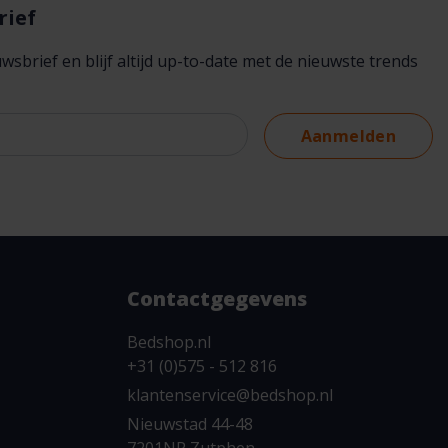
rief
brief en blijf altijd up-to-date met de nieuwste trends
Aanmelden
Contactgegevens
Bedshop.nl
+31 (0)575 - 512 816
klantenservice@bedshop.nl
Nieuwstad 44-48
7201NR Zutphen