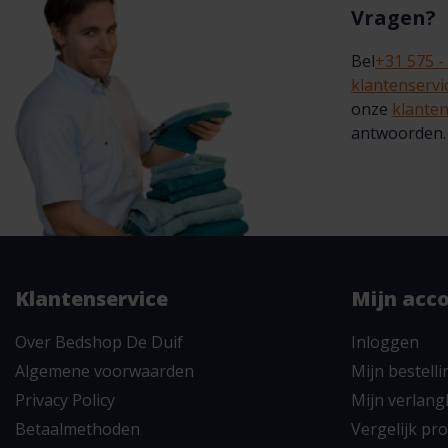
Vragen?
Bel
+31 575 -
klantenserv
onze
klanten
antwoorden.
Klantenservice
Mijn acc
Over Bedshop De Duif
Inloggen
Algemene voorwaarden
Mijn bestell
Privacy Policy
Mijn verlangl
Betaalmethoden
Vergelijk pr