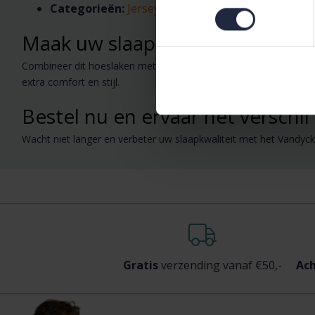
Categorieën:
Jersey hoeslakens
,
Topper hoeslak
Maak uw slaapkamer compleet
Combineer dit hoeslaken met andere luxe bedmode zoals een
d
extra comfort en stijl.
Bestel nu en ervaar het verschil
Wacht niet langer en verbeter uw slaapkwaliteit met het Vandyc
Gratis
verzending vanaf €50,-
Ach