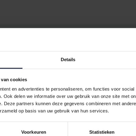
pper Hoeslaken 110/130x200/2
reme Topper Hoeslaken
. Dit hoogwaardige
Jersey hoeslaken
is ont
Details
teit en duurzaamheid. Dit hoeslaken is gemaakt van 100% katoen, w
 van cookies
elke slaapkamer.
ent en advertenties te personaliseren, om functies voor social
. Ook delen we informatie over uw gebruik van onze site met on
e. Deze partners kunnen deze gegevens combineren met andere i
erzameld op basis van uw gebruik van hun services.
Voorkeuren
Statistieken