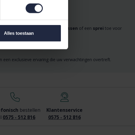
euze uitstraling. Voeg een
sierkussen
of een
sprei
toe voor
Alles toestaan
 een exclusieve ervaring die uw verwachtingen overtreft.
efonisch
bestellen
Klantenservice
l
0575 - 512 816
0575 - 512 816