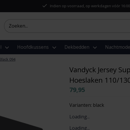
Indien op voorraad, op werkdagen vóór 16:00
l
Hoofdkussens
Dekbedden
Nachtmod
Black 094
Vandyck Jersey Su
Hoeslaken 110/13
79,95
Varianten:
black
Loading...
Loading...