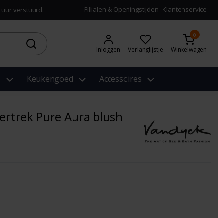
Fillialen & Openingstijden
Klantenservice
 uur verstuurd.
0
Inloggen
Verlanglijstje
Winkelwagen
e
Keukengoed
Accessoires
rtrek Pure Aura blush