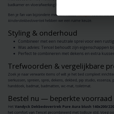
badkamer en vloerafwerking hebben we een ruim assortiment: h
Ben je fan van bijzondere merken? Naast
Vandyck
voeren we on
kinderdekbedovertek
hebben we een ruime keuze.
Styling & onderhoud
Combineer met een neutrale sprei voor een rustige
Was advies: Tencel behoudt zijn eigenschappen bij
Perfect te combineren met dekens en extra kusse
Trefwoorden & vergelijkbare p
Zoek je naar verwante items of wilt je het bed compleet inricht
sierkussen, spreien, sprei, dekens, dekbed, pip studio, essenz
handdoek, badmat, badmatten, wc-mat, toiletmat.
Bestel nu — beperkte voorraad
Het
Vandyck Dekbedovertrek Pure Aura blush 140x200/22
het comfort van Tencel gecombineerd met tijdloze stijl. Voeg o