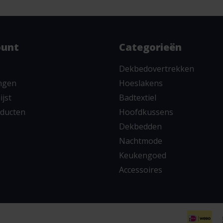
ount
Categorieën
Dekbedovertrekken
ingen
Hoeslakens
ijst
Badtextiel
oducten
Hoofdkussens
Dekbedden
Nachtmode
Keukengoed
Accessoires