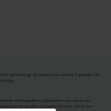
mfort samenbrengt. Dit eenpersoons overtrek is gemaakt van
tstraling.
tekende vochtregulatie en zijdezachte touch: ideaal voor
bedovertrek zijn kleur en kwaliteit behoudt, was na was.