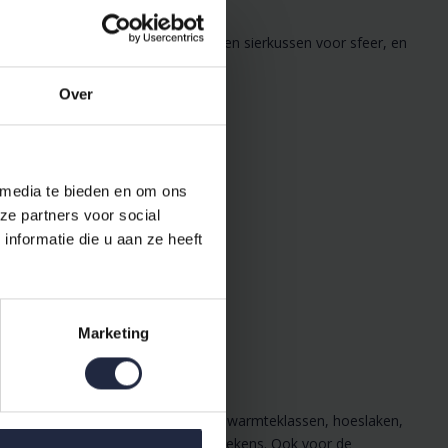
a warmte, kies bijpassende kussens en sierkussen voor sfeer, en
Over
 media te bieden en om ons
ze partners voor social
nformatie die u aan ze heeft
Marketing
bed set, dekbedden in verschillende warmteklassen, hoeslaken,
ende spreien en spreien of zachte dekens. Ook voor de