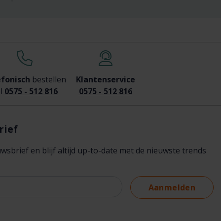
efonisch
bestellen
Klantenservice
l
0575 - 512 816
0575 - 512 816
rief
brief en blijf altijd up-to-date met de nieuwste trends
Aanmelden