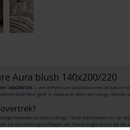
re Aura blush 140x200/220
ush 140x200/220
— een verfijnd roze
dekbedovertrek
dat luxe en co
ubtiele blush-kleur geeft je slaapkamer direct een rustige, stijlvolle ui
overtrek?
dige materialen en tijdloos design. Tencel staat bekend om zijn uits
en. De duurzame eigenschappen van Tencel zorgen ervoor dat het dek