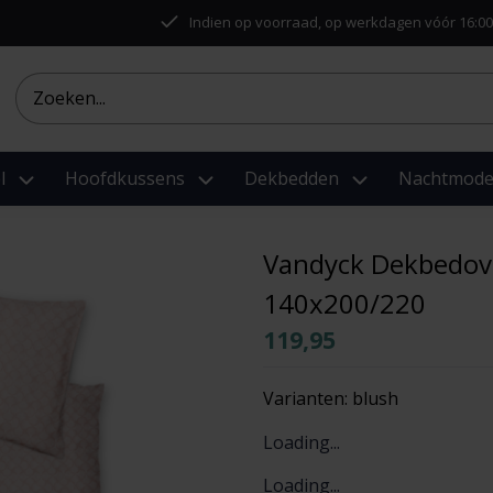
Indien op voorraad, op werkdagen vóór 16:00
l
Hoofdkussens
Dekbedden
Nachtmod
Vandyck Dekbedove
140x200/220
119,95
Varianten:
blush
Loading...
Loading...