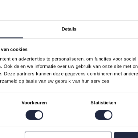
s bij diverse interieurstijlen — van modern tot klassiek.
ok voor veelzijdigheid: combineer met een sprei of spreien voor extr
beschermer of molton.
Details
ificaties
h 140x200/220
 van cookies
ent en advertenties te personaliseren, om functies voor social
. Ook delen we informatie over uw gebruik van onze site met on
e. Deze partners kunnen deze gegevens combineren met andere i
erzameld op basis van uw gebruik van hun services.
ulerend
Voorkeuren
Statistieken
sbeschermer, molton en kussensloop
 alles wat je nodig hebt
ok alles om je bed compleet te maken: een dekbed en dekbedset of dek
en sierkussen. Voor een harmonieuze look kun je kiezen uit bijpass