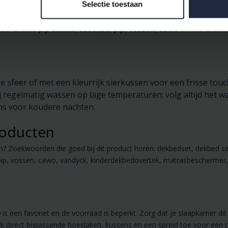
Selectie toestaan
anddoek, badjassen (dames badjas, heren badjas, badjas in diverse 
der andere
pip studio
,
essenza
,
pip
,
vossen
,
cawo
en vele andere
 sfeer of met een kleurrijk sierkussen voor een frisse touc
 regelmatig wassen op lage temperaturen; volg altijd het w
ns voor koudere nachten.
roducten
en? Zoekwoorden die goed bij dit product horen: dekbedset, dekbed s
a, pip, vossen, cawo, vandyck, kinderdekbedovertek, matrasbeschermer
0
is een favoriet en de voorraad is beperkt. Zorg dat je slaapkamer dit 
ok direct bijpassende hoeslaken, kussens en een spreid toe voor een