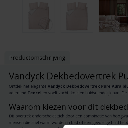
Productomschrijving
Vandyck Dekbedovertrek Pu
Ontdek het elegante
Vandyck Dekbedovertrek Pure Aura bl
ademend
Tencel
en voelt zacht, koel en huidvriendelijk aan. De s
Waarom kiezen voor dit dekbed
Dit overtrek onderscheidt zich door een combinatie van hoogwaar
mensen die snel warm worden in bed of een gevoelige huid hebb