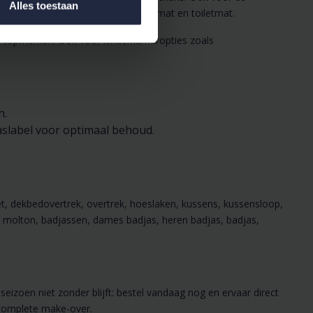
Alles toestaan
maten), badmat en badmatten, wc-mat en toiletmat.
 topmerken. Ook voor kinderkameropties zoals
h.
aslabel voor optimaal behoud.
et, dekbedovertrek, overtrek, hoeslaken, kussens, kussensloop,
, molton, badjassen, dames badjas, heren badjas, badjas,
seizoen niet zonder blijft: bestel vandaag nog en ervaar direct
 complete make-over.