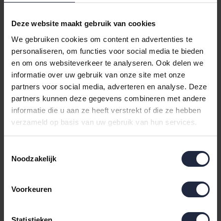
Deze website maakt gebruik van cookies
We gebruiken cookies om content en advertenties te
personaliseren, om functies voor social media te bieden
Varianten:
darkblue
en om ons websiteverkeer te analyseren. Ook delen we
informatie over uw gebruik van onze site met onze
Loading...
partners voor social media, adverteren en analyse. Deze
partners kunnen deze gegevens combineren met andere
Loading...
informatie die u aan ze heeft verstrekt of die ze hebben
verzameld op basis van uw gebruik van hun services.
In de winkelwagen
Toestemmingsselectie
Noodzakelijk
Binnen 24 uur verstuurd
Gratis retourneren vanaf €100,-
Voorkeuren
Achteraf betalen mogelijk
Statistieken