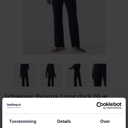
Schiesser Pyjama Long dark blue
178116 56/XXL
69,95
99,95
Toestemming
Details
Over