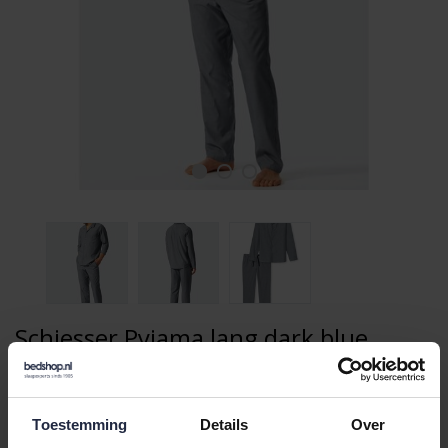
Schiesser Pyjama lang dark blue
176964 52/L
69,95
99,95
Toestemming
Details
Over