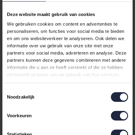
Deze website maakt gebruik van cookies
We gebruiken cookies om content en advertenties te
personaliseren, om functies voor social media te bieden
Varianten:
darkblue
en om ons websiteverkeer te analyseren. Ook delen we
informatie over uw gebruik van onze site met onze
Loading...
partners voor social media, adverteren en analyse. Deze
partners kunnen deze gegevens combineren met andere
Loading...
informatie die u aan ze heeft verstrekt of die ze hebben
verzameld op basis van uw gebruik van hun services.
In de winkelwagen
Toestemmingsselectie
Noodzakelijk
Binnen 24 uur verstuurd
Gratis retourneren vanaf €100,-
Voorkeuren
Achteraf betalen mogelijk
Statistieken