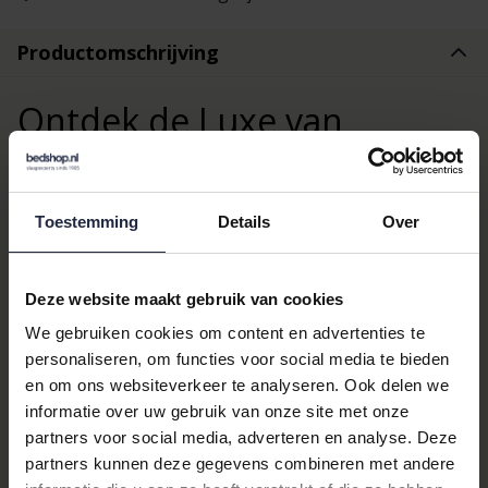
Productomschrijving
Ontdek de Luxe van
Schiesser Heren Pyjama
Long Nightblue
Toestemming
Details
Over
Ervaar ultiem comfort en stijl met de
Schiesser
Heren Pyjama
Long Nightblue 183175 56/XXL. Deze pyjama is een perfecte
Deze website maakt gebruik van cookies
combinatie van elegantie en functionaliteit, ideaal voor de
We gebruiken cookies om content en advertenties te
moderne man die waarde hecht aan kwaliteit en comfort. De
personaliseren, om functies voor social media te bieden
diepblauwe kleur en het subtiele ruitdessin geven deze pyjama
en om ons websiteverkeer te analyseren. Ook delen we
een tijdloze uitstraling.
informatie over uw gebruik van onze site met onze
Waarom Kiezen voor de
partners voor social media, adverteren en analyse. Deze
partners kunnen deze gegevens combineren met andere
Schiesser Heren Pyjama?