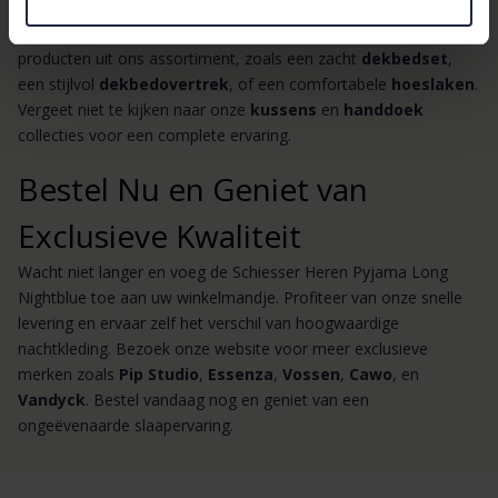
Combineer deze luxe pyjama met andere hoogwaardige
producten uit ons assortiment, zoals een zacht
dekbedset
,
een stijlvol
dekbedovertrek
, of een comfortabele
hoeslaken
.
Vergeet niet te kijken naar onze
kussens
en
handdoek
collecties voor een complete ervaring.
Bestel Nu en Geniet van
Exclusieve Kwaliteit
Wacht niet langer en voeg de Schiesser Heren Pyjama Long
Nightblue toe aan uw winkelmandje. Profiteer van onze snelle
levering en ervaar zelf het verschil van hoogwaardige
nachtkleding. Bezoek onze website voor meer exclusieve
merken zoals
Pip Studio
,
Essenza
,
Vossen
,
Cawo
, en
Vandyck
. Bestel vandaag nog en geniet van een
ongeëvenaarde slaapervaring.