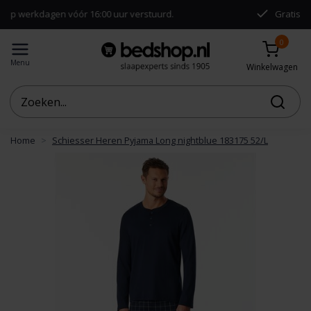
en vóór 16:00 uur verstuurd.
Gratis verzending va
0
Menu
Winkelwagen
Home
Schiesser Heren Pyjama Long nightblue 183175 52/L