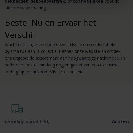
dekbedset
,
dekbedovertrek
, of een
hoeslaken
voor de
ultieme slaapervaring.
Bestel Nu en Ervaar het
Verschil
Wacht niet langer en voeg deze stijlvolle en comfortabele
pyjama toe aan je collectie. Bezoek onze website en ontdek
ons uitgebreide assortiment aan hoogwaardige nachtmode en
bedmode. Bestel vandaag nog en geniet van een exclusieve
korting op je aankoop. Mis deze kans niet!
g vanaf €50,-
Achteraf
betalen m