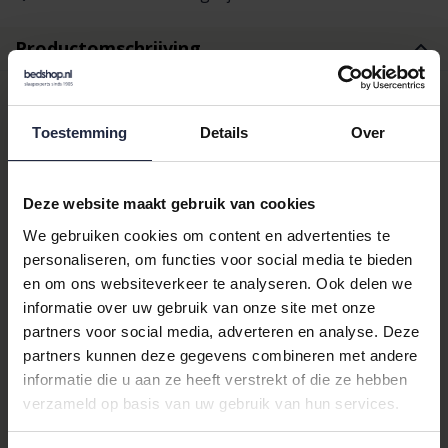
Productomschrijving
Ontdek de Schiesser Heren
Toestemming
Details
Over
Pyjama Long Nightblue
Ervaar ultiem comfort en stijl met de
Schiesser Heren Pyjama
Deze website maakt gebruik van cookies
Long nightblue 183175 52/L
. Deze pyjama is de perfecte
We gebruiken cookies om content en advertenties te
keuze voor heren die op zoek zijn naar nachtmode van hoge
personaliseren, om functies voor social media te bieden
kwaliteit. De pyjama is ontworpen met oog voor detail en biedt
en om ons websiteverkeer te analyseren. Ook delen we
een uitstekende pasvorm, ideaal voor een goede nachtrust.
informatie over uw gebruik van onze site met onze
Waarom Kiezen voor Schiesser?
partners voor social media, adverteren en analyse. Deze
partners kunnen deze gegevens combineren met andere
De
Schiesser
pyjama onderscheidt zich door zijn hoogwaardige
informatie die u aan ze heeft verstrekt of die ze hebben
materialen en tijdloze ontwerp. Gemaakt van 100% katoen,
verzameld op basis van uw gebruik van hun services.
biedt deze pyjama een ademend en zacht gevoel op de huid. De
ruitenprint in een stijlvolle blauwe kleur geeft een klassieke