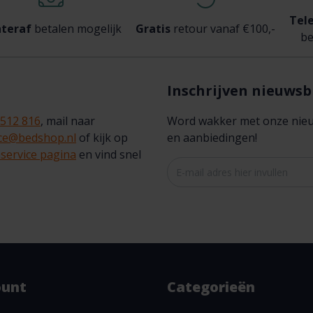
Tel
teraf
betalen mogelijk
Gratis
retour vanaf €100,-
be
Inschrijven nieuwsb
 512 816
, mail naar
Word wakker met onze nieuws
ice@bedshop.nl
of kijk op
en aanbiedingen!
service pagina
en vind snel
ount
Categorieën