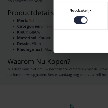
als zelfverzekerd voelt.
Toestemmingsselectie
Productdetails
Noodzakelijk
Merk:
Schiesser
Categorieën:
Heren
,
Lange mouw
, Nachtmode
Kleur:
Blauw
Materiaal:
Katoen
Dessin:
Effen
Kledingmaat:
Maat 3XL
Waarom Nu Kopen?
Mis deze kans niet om uw nachtrust te verbeteren met de Schie
nachtmode wil upgraden. Bestel vandaag nog en ervaar zelf het ve