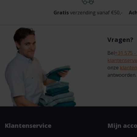
Gratis
verzending vanaf €50,-
Ach
Vragen?
Bel
+31 575 -
klantenserv
onze
klanten
antwoorden.
Klantenservice
Mijn acc