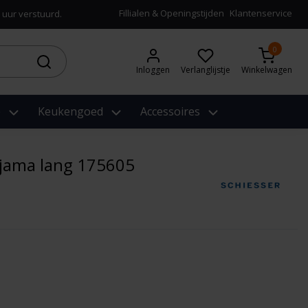
Fillialen & Openingstijden
Klantenservice
 uur verstuurd.
0
Inloggen
Verlanglijstje
Winkelwagen
e
Keukengoed
Accessoires
yjama lang 175605