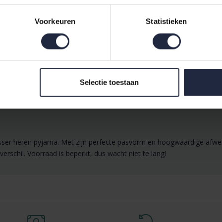
Voorkeuren
Statistieken
Selectie toestaan
sser heren pyjama. Met zijn perfecte pasvorm en hoogwaardige afwer
rschil. Voorraad is beperkt, dus wacht niet te lang!