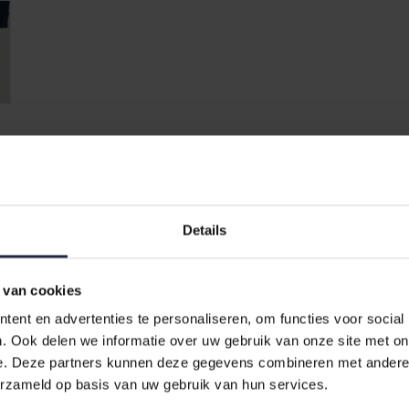
 Pyjama Lang 175605 Nachtbl
Details
 175605 in nachtblauw. Deze tijdloze pyjama is een perfecte keuze v
 van cookies
erialen biedt deze pyjama een ongeëvenaarde slaapervaring.
ent en advertenties te personaliseren, om functies voor social
ma?
. Ook delen we informatie over uw gebruik van onze site met on
e. Deze partners kunnen deze gegevens combineren met andere i
gt voor een zachte en ademende stof. Dit maakt het ideaal voor elk
erzameld op basis van uw gebruik van hun services.
warmte bieden tijdens koudere nachten. Deze pyjama is niet alleen fu