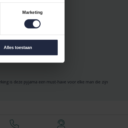
Marketing
Alles toestaan
king is deze pyjama een must-have voor elke man die zijn