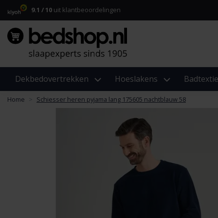
9.1 / 10
uit klantbeoordelingen
Dekbedovertrekken
Hoeslakens
Badtextie
Home
Schiesser heren pyjama lang 175605 nachtblauw 58