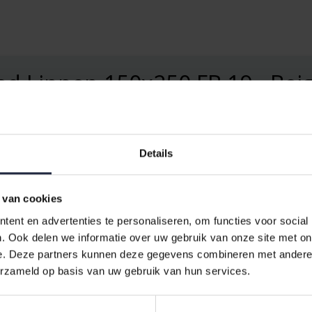
ed Linnen 150x250 FB.19 - Bei
oze toevoeging aan uw eetkamer. Dit tafellaken, gemaakt van hoogwaard
en verfijnde sfeer, perfect voor zowel alledaagse maaltijden als spec
 Tafelkleed?
Details
nnen is een duurzaam en ademend materiaal dat bekend staat om zijn lan
coraties. Of u nu een intiem diner organiseert of een groot feest, dit t
 van cookies
ent en advertenties te personaliseren, om functies voor social
. Ook delen we informatie over uw gebruik van onze site met on
e. Deze partners kunnen deze gegevens combineren met andere i
erzameld op basis van uw gebruik van hun services.