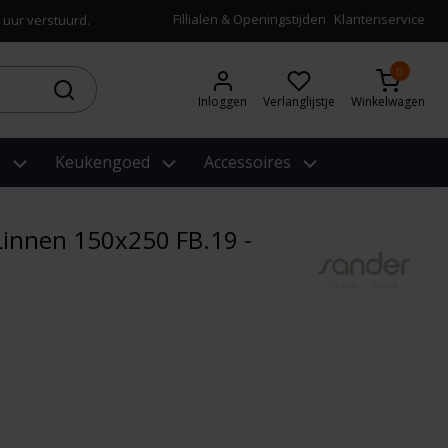
Fillialen & Openingstijden
Klantenservice
 uur verstuurd.
0
Inloggen
Verlanglijstje
Winkelwagen
e
Keukengoed
Accessoires
Linnen 150x250 FB.19 -