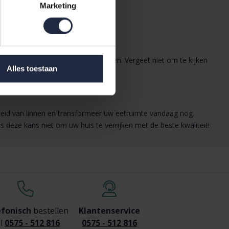
Marketing
n samenhangend geheel te creëren. Vergeet niet om te kijken
Alles toestaan
heid van linnen en transformeer uw eetruimte vandaag nog.
deze kans niet om uw huis te verrijken met de beste kwaliteit!
efonisch
bestellen
Klantenservice
l
0575 - 512 816
0575 - 512 816