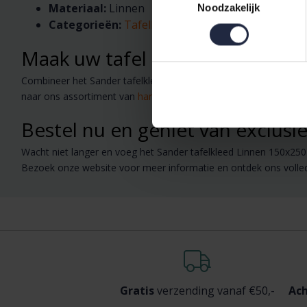
Materiaal:
Linnen
Noodzakelijk
Categorieën:
Tafelkleden
, Tafelen, Keukengoed
Maak uw tafel compleet
Combineer het Sander tafelkleed met andere keukenaccessoires
naar ons assortiment van
handdoeken
en
badjassen
voor een co
Bestel nu en geniet van exclusie
Wacht niet langer en voeg het Sander tafelkleed Linnen 150x25
Bezoek onze website voor meer informatie en ontdek ons volle
Gratis
verzending vanaf €50,-
Ach