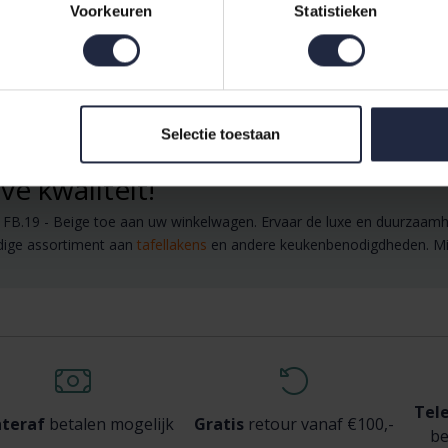
Voorkeuren
Statistieken
 zoals een bijpassend
hoeslaken
,
kussens
, of een stijlvolle
sprei
om ee
Selectie toestaan
mplete ervaring.
ve kwaliteit!
0 FB.19 - Beige toe aan uw winkelwagen. Ervaar de luxe en duurzaam
dige assortiment aan
tafellakens
en andere keukenbenodigdheden. Mis 
Tel
teraf
betalen mogelijk
Gratis
retour vanaf €100,-
be