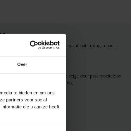
ge
ig linnen, biedt niet alleen een elegante uitstraling, maar is
iale gelegenheden.
Over
ge levensduur en luxe uitstraling. De beige kleur past moeiteloos
afelkleed zorgt voor de perfecte setting.
 media te bieden en om ons
ze partners voor social
nformatie die u aan ze heeft