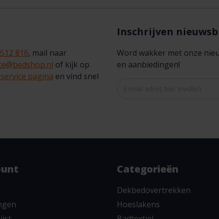
Inschrijven nieuwsb
 512 816
, mail naar
Word wakker met onze nieuws
ice@bedshop.nl
of kijk op
en aanbiedingen!
service pagina
en vind snel
ount
Categorieën
Dekbedovertrekken
ingen
Hoeslakens
ijst
Badtextiel