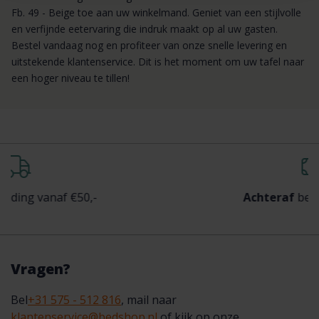
Fb. 49 - Beige toe aan uw winkelmand. Geniet van een stijlvolle
en verfijnde eetervaring die indruk maakt op al uw gasten.
Bestel vandaag nog en profiteer van onze snelle levering en
uitstekende klantenservice. Dit is het moment om uw tafel naar
een hoger niveau te tillen!
af €50,-
Achteraf
betalen mogel
Vragen?
Bel
+31 575 - 512 816
, mail naar
klantenservice@bedshop.nl
of kijk op onze