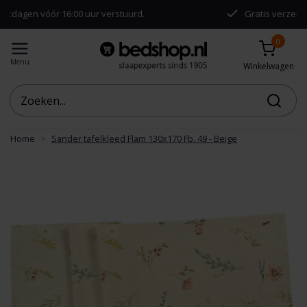
ór 16:00 uur verstuurd.
Gratis verzending vanaf €5
0
Menu
Winkelwagen
Home
Sander tafelkleed Flam 130x170 Fb. 49 - Beige