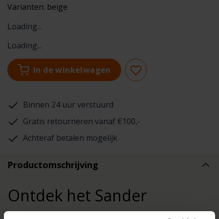
Varianten:
beige
Loading...
Loading...
In de winkelwagen
Binnen 24 uur verstuurd
Gratis retourneren vanaf €100,-
Achteraf betalen mogelijk
Productomschrijving
Ontdek het Sander
Tafelkleed Flam 130x170