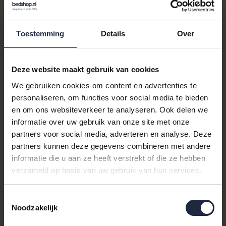
Fb. 49 - Beige
Toestemming
Details
Over
Het
Sander
tafelkleed Flam 130x170 Fb. 49 in de kleur beige is
de perfecte aanvulling voor uw eetkamer. Met zijn elegante
bloemen en planten dessin brengt dit tafelkleed een vleugje
Deze website maakt gebruik van cookies
natuur en verfijning in uw huis. Ideaal voor zowel alledaagse
We gebruiken cookies om content en advertenties te
maaltijden als speciale gelegenheden, dit tafelkleed is een must-
personaliseren, om functies voor social media te bieden
have voor iedereen die van stijlvol tafelen houdt.
en om ons websiteverkeer te analyseren. Ook delen we
Waarom kiezen voor het
informatie over uw gebruik van onze site met onze
partners voor social media, adverteren en analyse. Deze
Sander Tafelkleed?
partners kunnen deze gegevens combineren met andere
informatie die u aan ze heeft verstrekt of die ze hebben
Dit tafelkleed van
Sander
biedt niet alleen esthetische
verzameld op basis van uw gebruik van hun services.
aantrekkingskracht, maar ook praktische voordelen. Het
hoogwaardige materiaal zorgt voor duurzaamheid en langdurig
gebruik, terwijl de neutrale beige kleur moeiteloos in elk
Toestemmingsselectie
Noodzakelijk
interieur past. Het bloemen & planten dessin voegt een frisse en
uitnodigende sfeer toe aan uw eetruimte, waardoor uw gasten