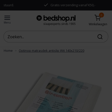
uurd.
Gratis verzending vanaf €50,-
0
Menu
Winkelwagen
Home
Optinop matrasdek antislip Wit 140x210/220