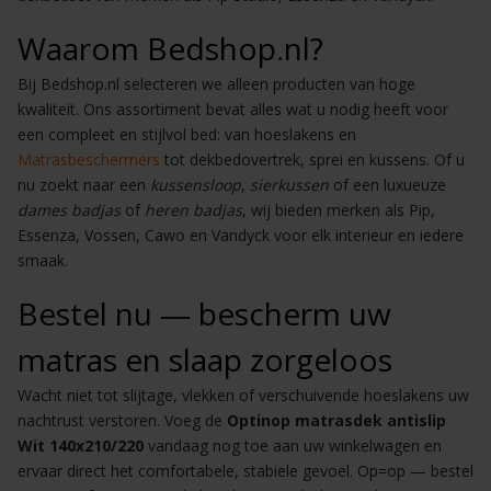
Waarom Bedshop.nl?
Bij Bedshop.nl selecteren we alleen producten van hoge
kwaliteit. Ons assortiment bevat alles wat u nodig heeft voor
een compleet en stijlvol bed: van hoeslakens en
Matrasbeschermers
tot dekbedovertrek, sprei en kussens. Of u
nu zoekt naar een
kussensloop
,
sierkussen
of een luxueuze
dames badjas
of
heren badjas
, wij bieden merken als Pip,
Essenza, Vossen, Cawo en Vandyck voor elk interieur en iedere
smaak.
Bestel nu — bescherm uw
matras en slaap zorgeloos
Wacht niet tot slijtage, vlekken of verschuivende hoeslakens uw
nachtrust verstoren. Voeg de
Optinop matrasdek antislip
Wit 140x210/220
vandaag nog toe aan uw winkelwagen en
ervaar direct het comfortabele, stabiele gevoel. Op=op — bestel