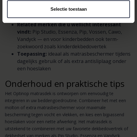
dekens, handdoek, badjassen, dames badjas,
heren badjas, badjas, badmat, badmatten, wc-mat,
Selectie toestaan
toiletmat
Related merken die u wellicht interessant
vindt:
Pip Studio, Essenza, Pip, Vossen, Cawo,
Vandyck — en voor kinderbedden ook term-
zoekwoord zoals kinderdekbedovertek
Toepassing:
ideaal als matrasbeschermer tijdens
dagelijks gebruik of als extra antisliplaag onder
een hoeslaken
Onderhoud en praktische tips
Het Optinop matrasdek is ontworpen om eenvoudig te
integreren in uw beddengoedroutine. Combineer het met een
molton of extra matrasbeschermer voor maximale
bescherming tegen vocht en vlekken, en kies een bijpassend
hoeslaken voor een nette afwerking. Het matrasdek is
uitstekend te combineren met uw favoriete dekbedovertrek of
dekbedset van merken als Pip Studio, Essenza en Vandyck.