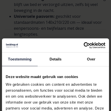
blijft uw bed er verzorgd uitzien, zelfs bij veel
beweging in de nacht.
Universele pasvorm:
geschikt voor
standaardmaten 140x210/220 cm — ideaal voor
eenpersoons- en twijfelaars met deze
lengteopties.
Eenvoudig te combineren:
werkt naadloos
samen met hoeslaken, molton en andere
matrasbeschermers uit ons assortiment.
Kwaliteit van Zwartz:
vertrouwd vakmanschap
Toestemming
Details
Over
van
Zwartz
, een merk dat bekendstaat om
duurzame slaaptextieloplossingen.
Deze website maakt gebruik van cookies
Productdetails & specificaties
We gebruiken cookies om content en advertenties te
Hier vindt u alle relevante informatie die u nodig heeft om een
personaliseren, om functies voor social media te bieden
weloverwogen keuze te maken. Dit is ook de plek waar u snel
en om ons websiteverkeer te analyseren. Ook delen we
ziet hoe dit matrasdek aansluit op andere producten uit ons
informatie over uw gebruik van onze site met onze
uitgebreide assortiment:
partners voor social media, adverteren en analyse. Deze