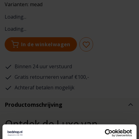
Varianten:
mead
Loading...
Loading...
In de winkelwagen
Binnen 24 uur verstuurd
Gratis retourneren vanaf €100,-
Achteraf betalen mogelijk
Productomschrijving
Ontdek de Luxe van
McNutt of Donegal Plaid