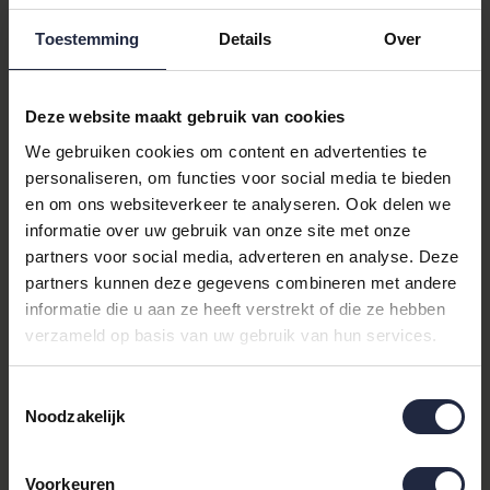
Lambswool XL 230x145
Toestemming
Details
Over
Mead
Deze website maakt gebruik van cookies
Ervaar de ongeëvenaarde warmte en stijl van de
McNutt of
We gebruiken cookies om content en advertenties te
Donegal
plaid Lambswool XL 230x145 Mead. Deze prachtige
personaliseren, om functies voor social media te bieden
plaid, vervaardigd uit de fijnste wol, biedt niet alleen comfort
en om ons websiteverkeer te analyseren. Ook delen we
maar ook een vleugje luxe aan uw interieur. Met zijn grafische
informatie over uw gebruik van onze site met onze
dessin en warme bruine kleur is deze plaid een perfecte
partners voor social media, adverteren en analyse. Deze
aanvulling op elke woonruimte.
partners kunnen deze gegevens combineren met andere
informatie die u aan ze heeft verstrekt of die ze hebben
Waarom Kiezen voor McNutt of
verzameld op basis van uw gebruik van hun services.
Donegal?
Toestemmingsselectie
McNutt of Donegal staat bekend om zijn hoogwaardige
wollen
Noodzakelijk
plaids
en accessoires. Deze plaid is geen uitzondering en biedt
de perfecte combinatie van stijl en functionaliteit. De wol zorgt
voor een natuurlijke isolatie en is ademend, waardoor het ideaal
Voorkeuren