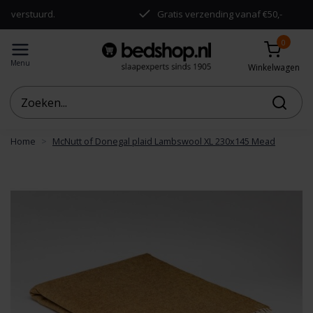
rstuurd.
Gratis verzending vanaf €50,-
0
Menu
Winkelwagen
Home
McNutt of Donegal plaid Lambswool XL 230x145 Mead