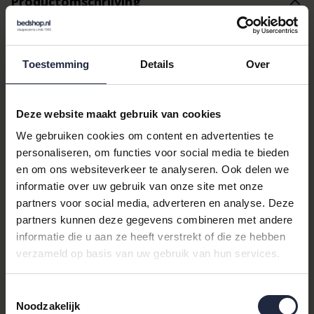
Productomschrijving
Ontdek de Luxe van de
Toestemming
Details
Over
McNutt of Donegal Plaid
Lambswool Coastal Check
Deze website maakt gebruik van cookies
We gebruiken cookies om content en advertenties te
Ervaar de ongeëvenaarde zachtheid en warmte van de
McNutt
personaliseren, om functies voor social media te bieden
of Donegal plaid lambswool 140x200 Coastal check
. Deze
en om ons websiteverkeer te analyseren. Ook delen we
prachtige plaid, met zijn tijdloze ruitdessin in blauw en beige, is
de perfecte aanvulling op elk interieur. Of u nu op zoek bent
informatie over uw gebruik van onze site met onze
naar extra warmte op koude avonden of een stijlvol accessoire
partners voor social media, adverteren en analyse. Deze
voor uw woonkamer, deze plaid biedt het allemaal.
partners kunnen deze gegevens combineren met andere
informatie die u aan ze heeft verstrekt of die ze hebben
Waarom Kiezen voor McNutt of
verzameld op basis van uw gebruik van hun services.
Donegal?
Toestemmingsselectie
Bij
Mcnutt of Donegal
staat kwaliteit voorop. Deze
wollen
Noodzakelijk