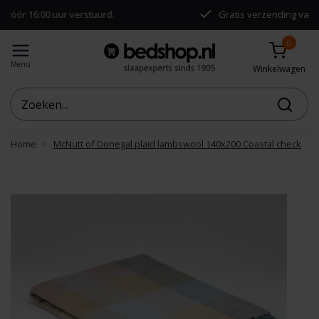
00 uur verstuurd.
Gratis verzending vanaf €50,-
0
Menu
Winkelwagen
Home
McNutt of Donegal plaid lambswool 140x200 Coastal check