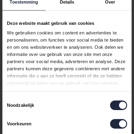
Toestemming
Details
Over
kunt kiezen voor een ruim dekbed.
Kayori-kwaliteit: het merk
Kayori
staat voor
doordachte afwerking en oog voor comfort.
Deze website maakt gebruik van cookies
Unieke verkoopargumenten
We gebruiken cookies om content en advertenties te
personaliseren, om functies voor social media te bieden
Het Kayori Dasshu overtrek is ideaal wanneer u zoekt naar een
en om ons websiteverkeer te analyseren. Ook delen we
combinatie van elegantie en gebruiksgemak. Door de
informatie over uw gebruik van onze site met onze
katoensatijnstructuur voelt de stof koel aan in de zomer en
partners voor social media, adverteren en analyse. Deze
behaaglijk in de winter, waardoor het dekbedset het hele jaar
partners kunnen deze gegevens combineren met andere
door inzetbaar is. De taupe strepen zorgen voor een rustige,
informatie die u aan ze heeft verstrekt of die ze hebben
luxe uitstraling die gemakkelijk te combineren is met spreien,
verzameld op basis van uw gebruik van hun services.
sierkussens en neutrale bedlinnen-kleuren.
Productdetails &
Toestemmingsselectie
Noodzakelijk
specificaties
Productnaam:
Voorkeuren
Kayori Dasshu Dekbedovertrek Katoensatijn 240x2