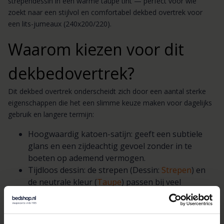
strependessin in een warme taupe tint — perfect voor wie
zoekt naar een stijlvol en comfortabel dekbed overtrek voor
een lits-jumeaux (240x200/220).
Waarom kiezen voor dit
dekbedovertrek?
Dit dekbed overtrek onderscheidt zich door een aantal sterke
eigenschappen die het een slimme keuze maken voor dagelijks
gebruik en langere termijn:
Hoogwaardig katoen-satijn: geeft een subtiele
glans en een zijdeachtig gevoel zonder in te
boeten op ademend vermogen.
Tijdloos dessin: de strepen (Dessin:
Strepen
) en
de neutrale kleur (
Taupe
) passen bij veel
interieurstijlen.
Perfecte afmeting voor lits-jumeaux: gemaakt
voor 240x200/220, zodat u zonder compromissen