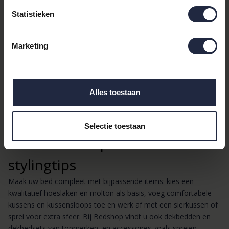
Merk:
Kayori
Statistieken
Categorieën: Dekbedovertrekken, Katoensatijn,
Materiaal, Strepen, Taupe, Kleur, Dessin
Materiaal: Katoen-satijn (katoensatijn) — zacht en
Marketing
licht glanzend
Dessin: Strepen (
Strepen
)
Kleur: Taupe (
Taupe
)
Afmeting: 240x200/220 (lits-jumeaux)
Alles toestaan
Geschikt te combineren met: hoeslaken, molton,
matrasbeschermer, kussensloop en dekbed set
Selectie toestaan
Gerelateerde producten &
stylingtips
Maak uw bed compleet met bijpassende items: kies een
kwalitatief hoeslaken en molton als basis, voeg comfortabele
kussens en kussensloops toe en werk af met een sierkussen of
sprei voor extra sfeer. Bij Bedshop vindt u ook dekbedden en
dekbedsets van topmerken, en accessoires zoals spreien,