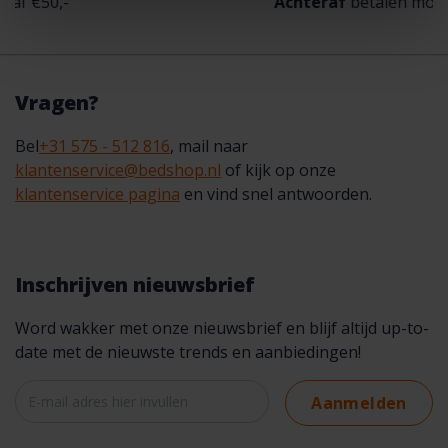
50,-
Achteraf
betalen mogelijk
Vragen?
Bel
+31 575 - 512 816
, mail naar
klantenservice@bedshop.nl
of kijk op onze
klantenservice pagina
en vind snel antwoorden.
Inschrijven nieuwsbrief
Word wakker met onze nieuwsbrief en blijf altijd up-to-
date met de nieuwste trends en aanbiedingen!
Aanmelden