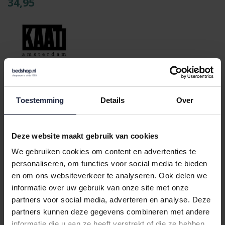
34,95
Varianten:
antraciet
Toestemming
Details
Over
Loading...
Loading...
Deze website maakt gebruik van cookies
In de winkelwagen
We gebruiken cookies om content en advertenties te
personaliseren, om functies voor social media te bieden
en om ons websiteverkeer te analyseren. Ook delen we
Binnen 24 uur verstuurd
informatie over uw gebruik van onze site met onze
partners voor social media, adverteren en analyse. Deze
Gratis retourneren vanaf €100,-
partners kunnen deze gegevens combineren met andere
Achteraf betalen mogelijk
informatie die u aan ze heeft verstrekt of die ze hebben