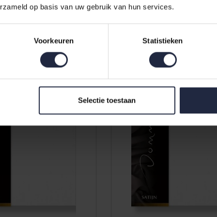
erzameld op basis van uw gebruik van hun services.
300TC 510 Wit 120x200/30
300TC 510 Wit 100x200/30
51,00
Voorkeuren
Statistieken
Selectie toestaan