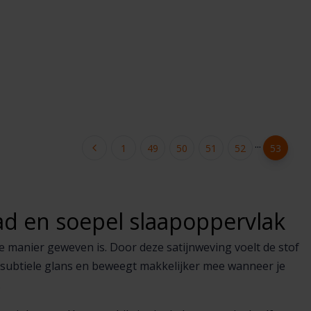
...
1
49
50
51
52
53
ad en soepel slaapoppervlak
 manier geweven is. Door deze satijnweving voelt de stof
 subtiele glans en beweegt makkelijker mee wanneer je
.