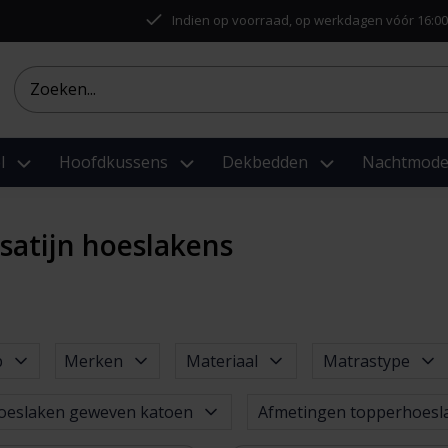
Indien op voorraad, op werkdagen vóór 16:00
l
Hoofdkussens
Dekbedden
Nachtmod
satijn hoeslakens
p
Merken
Materiaal
Matrastype
oeslaken geweven katoen
Afmetingen topperhoesl