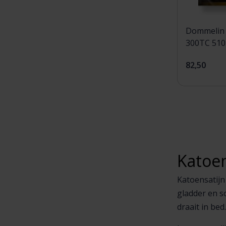
Dommelin 
82,50
Katoen
Katoensatijn
gladder en s
draait in bed