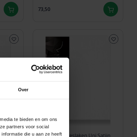
73,50
Over
 media te bieden en om ons
ze partners voor social
nformatie die u aan ze heeft
atijn
Dommelin Hoeslaken Uni Satijn