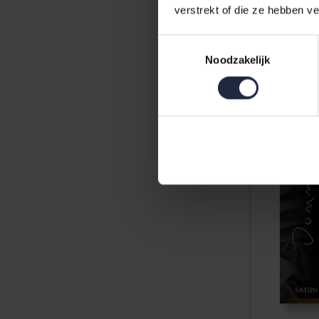
verstrekt of die ze hebben v
Toestemmingsselectie
63,00
Noodzakelijk