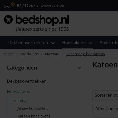
9.1 / 10
uit klantbeoordelingen
Dekbedovertrekken
Hoeslakens
Badtextie
Home
Hoeslakens
Materiaal
Katoensatijn hoeslakens
Katoen
Categorieën
Dekbedovertrekken
Hoeslakens
Sorteren o
Materiaal
Afmeting h
Jersey hoeslakens
Katoen hoeslakens