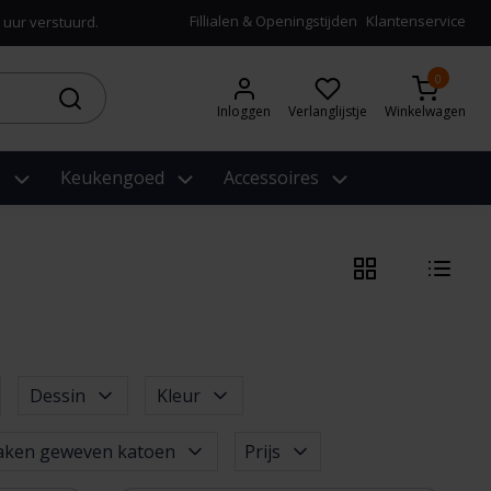
Fillialen & Openingstijden
Klantenservice
 uur verstuurd.
0
Inloggen
Verlanglijstje
Winkelwagen
e
Keukengoed
Accessoires
Dessin
Kleur
aken geweven katoen
Prijs