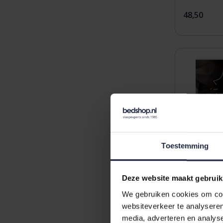
48,50
Toestemming
Deze website maakt gebruik
We gebruiken cookies om cont
websiteverkeer te analyseren
media, adverteren en analys
Dommelin 