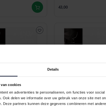
43,00
Details
 van cookies
ent en advertenties te personaliseren, om functies voor social
. Ook delen we informatie over uw gebruik van onze site met on
e. Deze partners kunnen deze gegevens combineren met andere i
Hoeslaken Uni Satijn
Dommelin Hoeslaken Uni S