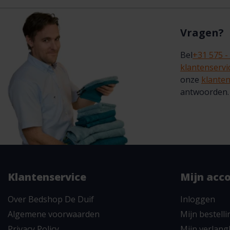
Vragen?
Bel
+31 575 -
klantenserv
onze
klanten
antwoorden.
Klantenservice
Mijn acc
Over Bedshop De Duif
Inloggen
Algemene voorwaarden
Mijn bestell
Privacy Policy
Mijn verlangl