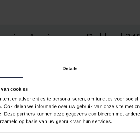
perior 4-seizoenen Dekbed 24
seizoenen Dekbed 240x200
. Dit dekbed is ontworpen om u het hele 
t dekbed past zich aan uw behoeften aan.
?
Details
keuze voor iedereen die op zoek is naar een veelzijdig en duurzaam de
ppen. Dit maakt het ideaal voor mensen met allergieën. Bovendien 
 van cookies
sheid.
ent en advertenties te personaliseren, om functies voor social
. Ook delen we informatie over uw gebruik van onze site met on
e. Deze partners kunnen deze gegevens combineren met andere i
erzameld op basis van uw gebruik van hun services.