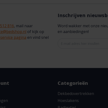
Inschrijven nieuwsb
 512 816
, mail naar
Word wakker met onze nieuws
ice@bedshop.nl
of kijk op
en aanbiedingen!
service pagina
en vind snel
ount
Categorieën
Dekbedovertrekken
ingen
Hoeslakens
ijst
Badtextiel