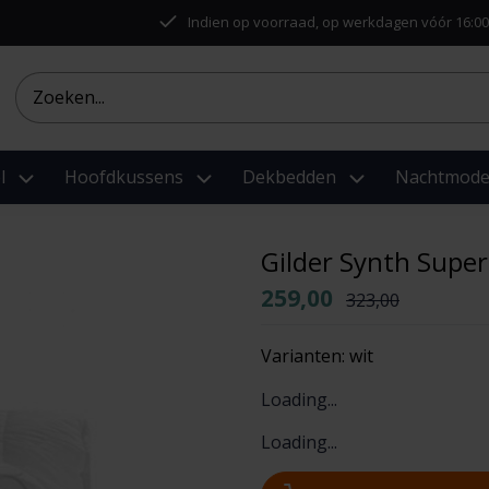
Indien op voorraad, op werkdagen vóór 16:00
l
Hoofdkussens
Dekbedden
Nachtmod
Gilder Synth Supe
259,00
323,00
Varianten:
wit
Loading...
Loading...