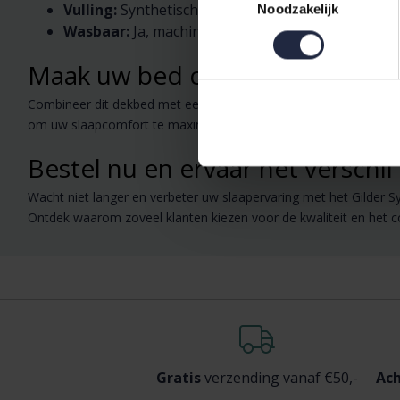
Vulling:
Synthetisch voor optimale warmte en com
Noodzakelijk
Wasbaar:
Ja, machinewasbaar voor eenvoudig o
Maak uw bed compleet
Combineer dit dekbed met een stijlvol
dekbedovertrek
en een
om uw slaapcomfort te maximaliseren. Voor een luxe gevoel ku
Bestel nu en ervaar het verschil
Wacht niet langer en verbeter uw slaapervaring met het Gilder Sy
Ontdek waarom zoveel klanten kiezen voor de kwaliteit en het 
Gratis
verzending vanaf €50,-
Ach