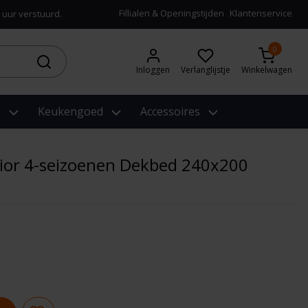
Fillialen & Openingstijden
Klantenservice
 uur verstuurd.
0
Inloggen
Verlanglijstje
Winkelwagen
e
Keukengoed
Accessoires
rior 4-seizoenen Dekbed 240x200