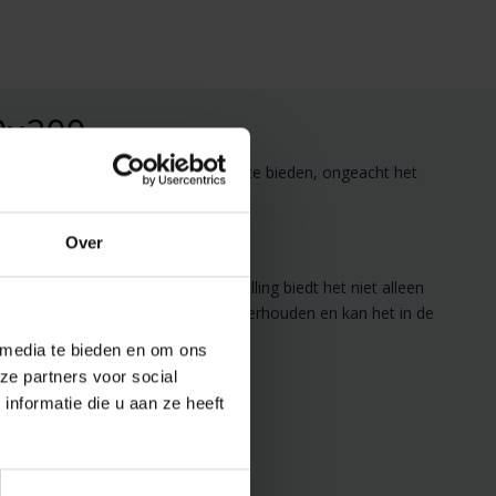
0x200
jaar door de perfecte temperatuur te bieden, ongeacht het
Over
kbed. Dankzij de synthetische vulling biedt het niet alleen
is het dekbed gemakkelijk te onderhouden en kan het in de
 media te bieden en om ons
ze partners voor social
nformatie die u aan ze heeft