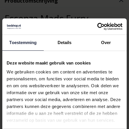
Productomschrijving
Essenza Mads Furry
Cushion Mauve 45 cm
Toestemming
Details
Over
Round
Maak kennis met de
Essenza Mads Furry cushion Mauve 45
Deze website maakt gebruik van cookies
cm round
, een prachtig
rond sierkussen
dat elke ruimte in uw
huis een vleugje luxe en comfort geeft. Dit effen paarse kussen
We gebruiken cookies om content en advertenties te
is een stijlvolle toevoeging aan uw interieur en biedt zowel
personaliseren, om functies voor social media te bieden
esthetiek als functionaliteit.
en om ons websiteverkeer te analyseren. Ook delen we
informatie over uw gebruik van onze site met onze
Waarom kiezen voor dit
partners voor social media, adverteren en analyse. Deze
product?
partners kunnen deze gegevens combineren met andere
informatie die u aan ze heeft verstrekt of die ze hebben
Dit sierkussen van
Essenza
is niet alleen een lust voor het oog,
verzameld op basis van uw gebruik van hun services.
maar ook een genot om te gebruiken. De zachte, harige textuur