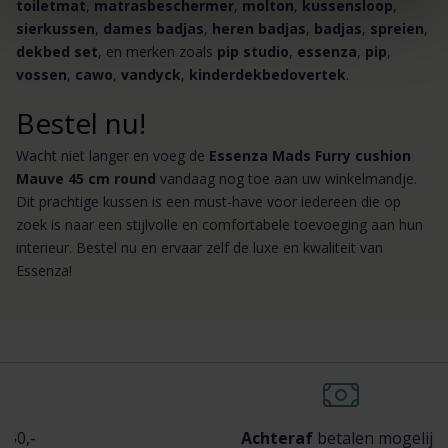
toiletmat
,
matrasbeschermer
,
molton
,
kussensloop
,
sierkussen
,
dames badjas
,
heren badjas
,
badjas
,
spreien
,
dekbed set
, en merken zoals
pip studio
,
essenza
,
pip
,
vossen
,
cawo
,
vandyck
,
kinderdekbedovertek
.
Bestel nu!
Wacht niet langer en voeg de
Essenza Mads Furry cushion
Mauve 45 cm round
vandaag nog toe aan uw winkelmandje.
Dit prachtige kussen is een must-have voor iedereen die op
zoek is naar een stijlvolle en comfortabele toevoeging aan hun
interieur. Bestel nu en ervaar zelf de luxe en kwaliteit van
Essenza!
Achteraf
betalen mogelijk