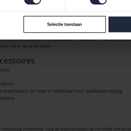
ratieve laag of extra warmte
trek, hoeslaken, kussens, kussensloop, sierkussen
Selectie toestaan
sbeschermer of molton voor bescherming, of kies een
dekbed
en bij
tie handdoek, badjassen en badmatten. Merken als Pip Studio, Essen
er tot in detail wil stylen.
cessoires
oenen
omfort
en badmatten, wc-mat of toiletmat voor badkamerstyling
dessins
envoudig onderhoud. Volg de wasinstructies op het etiket om de sati