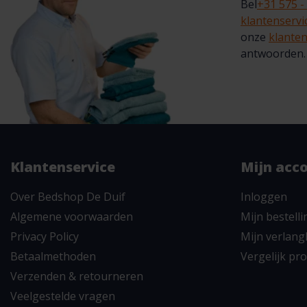
Bel
+31 575 -
klantenserv
onze
klanten
antwoorden.
Klantenservice
Mijn acc
Over Bedshop De Duif
Inloggen
Algemene voorwaarden
Mijn bestell
Privacy Policy
Mijn verlangl
Betaalmethoden
Vergelijk pr
Verzenden & retourneren
Veelgestelde vragen