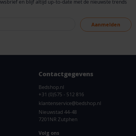
brief en blijf altijd up-to-date met de nieuwste trends
Aanmelden
Contactgegevens
Bedshop.nl
+31 (0)575 - 512 816
klantenservice@bedshop.nl
Nieuwstad 44-48
7201NR Zutphen
Volg ons