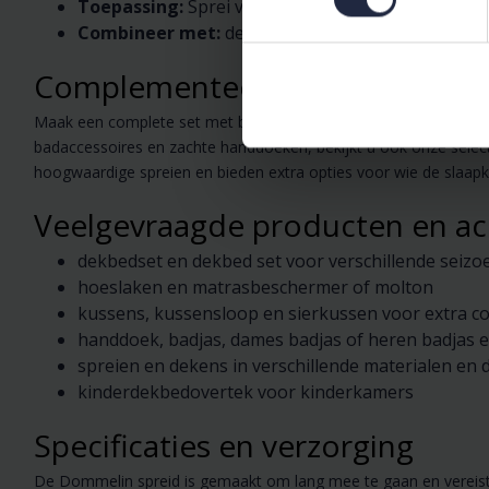
Toepassing:
Sprei voor bedden, geschikt als deco
Combineer met:
dekbed, dekbed set, dekbedover
Complementeer uw slaapkamer
Maak een complete set met bijpassende items zoals een matra
badaccessoires en zachte handdoeken, bekijkt u ook onze selec
hoogwaardige spreien en bieden extra opties voor wie de slaapkam
Veelgevraagde producten en ac
dekbedset en dekbed set voor verschillende seiz
hoeslaken en matrasbeschermer of molton
kussens, kussensloop en sierkussen voor extra c
handdoek, badjas, dames badjas of heren badjas 
spreien en dekens in verschillende materialen en 
kinderdekbedovertek voor kinderkamers
Specificaties en verzorging
De Dommelin spreid is gemaakt om lang mee te gaan en vereist e