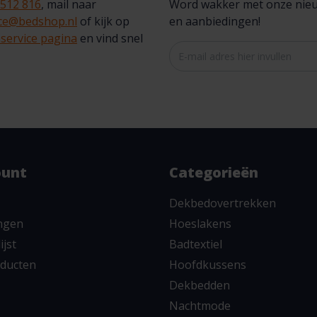
 512 816
, mail naar
Word wakker met onze nieuws
ice@bedshop.nl
of kijk op
en aanbiedingen!
service pagina
en vind snel
ount
Categorieën
Dekbedovertrekken
ingen
Hoeslakens
ijst
Badtextiel
oducten
Hoofdkussens
Dekbedden
Nachtmode