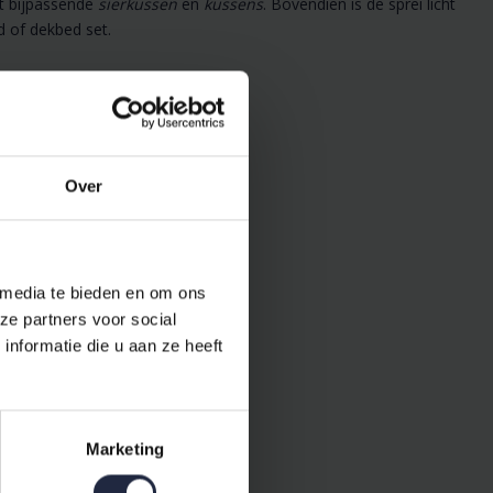
et bijpassende
sierkussen
en
kussens
. Bovendien is de sprei licht
d of dekbed set.
illende formaten.
Over
rtek en designcollecties.
 media te bieden en om ons
ze partners voor social
nformatie die u aan ze heeft
Marketing