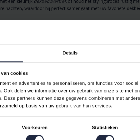
met een kleurrijk
dekbedovertrek
of houd het stylingproces rustig m
ere nachten, waardoor hij perfect samengaat met uw favoriete dekbe
tijn met 300TC voor duurzaamheid en comfort.
le basis voor elk interieur.
 warmtelaag of decoratieve afwerking op bedden van versch
Details
,
overtrek
en
kussensloop
-stijlen, inclusief kinderdekbedove
leurvast bij normaal huishoudelijk gebruik.
 van cookies
ent en advertenties te personaliseren, om functies voor social
00TC Taupe 260x280 cm
. Ook delen we informatie over uw gebruik van onze site met on
e. Deze partners kunnen deze gegevens combineren met andere i
erzameld op basis van uw gebruik van hun services.
Voorkeuren
Statistieken