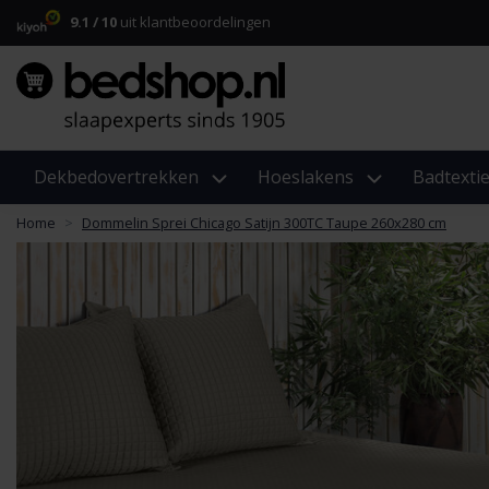
9.1 / 10
uit klantbeoordelingen
Dekbedovertrekken
Hoeslakens
Badtextie
Home
Dommelin Sprei Chicago Satijn 300TC Taupe 260x280 cm