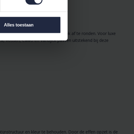
Alles toestaan
passend
dekbedovertrek
om de look af te ronden. Voor luxe
za, Vossen, Cawo en Vandyck passen uitstekend bij deze
jnstructuur en kleur te behouden. Door de effen opzet is de