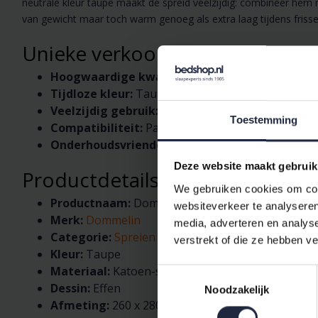
neutrale kleur taupe maakt de spreid veelzijdig: combineer hem 
van gewicht maar toch warm genoeg als extra laag tijdens friss
Unieke verkooppunten
Hoogwaardige kwaliteit:
Gemaakt van katoen-sa
Tijdloze kleur:
Taupe biedt een neutrale en stijlvol
Veelzijdig gebruik:
Te gebruiken als sprei, extra
Toestemming
Compatibiliteit:
Past bij diverse
dekbedovertrek
Onderhoudsvriendelijk:
Eenvoudig te wassen en k
Deze website maakt gebruik
Productdetails
We gebruiken cookies om cont
Productnaam:
Dommelin Sprei Chicago Satijn 3
websiteverkeer te analyseren
Merk:
Dommelin
media, adverteren en analys
Categorie:
Spreien & quilts
(Accessoires)
verstrekt of die ze hebben v
Kleur:
Taupe
Materiaal:
Katoen-satijn (300TC)
Toestemmingsselectie
Dessin:
Effen
Noodzakelijk
Afmeting:
260 x 280 cm