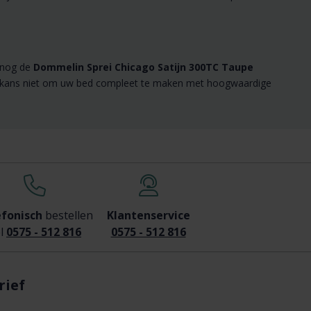
g nog de
Dommelin Sprei Chicago Satijn 300TC Taupe
deze kans niet om uw bed compleet te maken met hoogwaardige
efonisch
bestellen
Klantenservice
l
0575 - 512 816
0575 - 512 816
rief