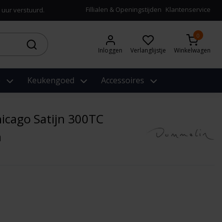
Fillialen & Openingstijden
Klantenservice
 uur verstuurd.
0
Inloggen
Verlanglijstje
Winkelwagen
e
Keukengoed
Accessoires
icago Satijn 300TC
m