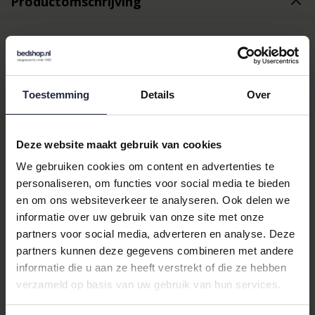
Productomschrijving
Ontdek de Luxe van de
Dommelin Kussensloop Uni
Toestemming
Details
Over
Satijn 300TC 578 Fuchsia
50x70
Deze website maakt gebruik van cookies
We gebruiken cookies om content en advertenties te
Ervaar ultiem slaapcomfort met de
Dommelin
Kussensloop Uni
personaliseren, om functies voor social media te bieden
Satijn 300TC 578 Fuchsia. Deze kussensloop, met zijn verfijnde
en om ons websiteverkeer te analyseren. Ook delen we
satijnen afwerking, biedt niet alleen een luxueuze uitstraling
informatie over uw gebruik van onze site met onze
maar ook een ongeëvenaarde zachtheid. Perfect voor diegenen
partners voor social media, adverteren en analyse. Deze
die hun slaapkamer willen transformeren in een oase van rust
partners kunnen deze gegevens combineren met andere
en elegantie.
informatie die u aan ze heeft verstrekt of die ze hebben
Waarom Kiezen voor de
verzameld op basis van uw gebruik van hun services.