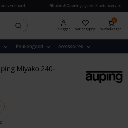
Fillialen & Openingstijden
Klantenservice
 uur verstuurd.
0
Inloggen
Verlanglijstje
Winkelwagen
e
Keukengoed
Accessoires
ping Miyako 240-
d