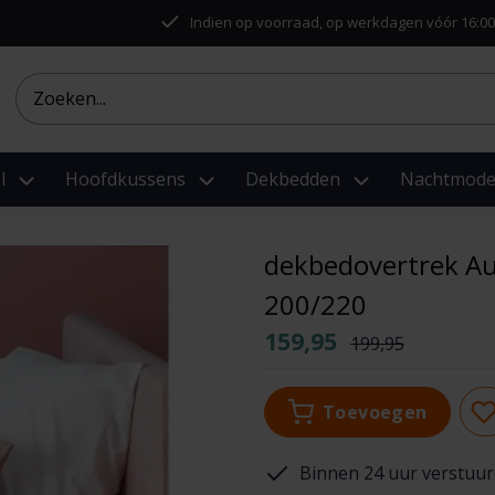
Indien op voorraad, op werkdagen vóór 16:00
l
Hoofdkussens
Dekbedden
Nachtmod
dekbedovertrek Au
200/220
159,95
199,95
Toevoegen
Binnen 24 uur verstuur