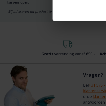
kussenslopen.
Wij adviseren dit product te wassen voor het eerste gebruik, 
Gratis
verzending vanaf €50,-
Ach
Vragen?
Bel
+31 575 -
klantenserv
onze
klanten
antwoorden.