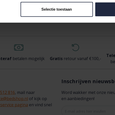
Selectie toestaan
volg hierbij nauwkeurig de wasinstructies op het waslabel.
Tel
teraf
betalen mogelijk
Gratis
retour vanaf €100,-
be
Inschrijven nieuwsb
 512 816
, mail naar
Word wakker met onze nieuws
ice@bedshop.nl
of kijk op
en aanbiedingen!
service pagina
en vind snel