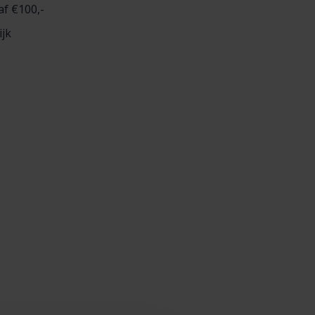
af €100,-
ijk