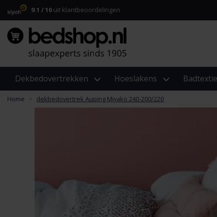
9.1 / 10
uit klantbeoordelingen
Dekbedovertrekken
Hoeslakens
Badtextie
Home
dekbedovertrek Auping Miyako 240-200/220