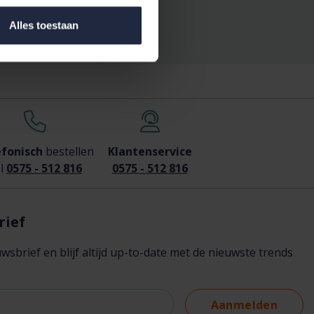
Alles toestaan
efonisch
bestellen
Klantenservice
l
0575 - 512 816
0575 - 512 816
rief
brief en blijf altijd up-to-date met de nieuwste trends
Aanmelden