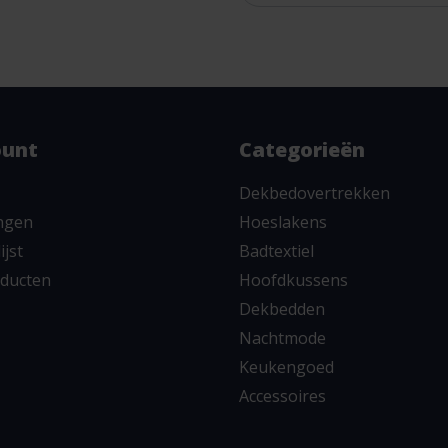
ount
Categorieën
Dekbedovertrekken
ingen
Hoeslakens
ijst
Badtextiel
oducten
Hoofdkussens
Dekbedden
Nachtmode
Keukengoed
Accessoires