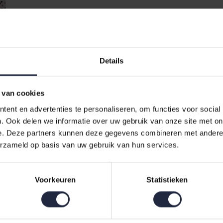
Details
 van cookies
ent en advertenties te personaliseren, om functies voor social
. Ook delen we informatie over uw gebruik van onze site met on
yako
e. Deze partners kunnen deze gegevens combineren met andere i
erzameld op basis van uw gebruik van hun services.
e onderzijde. De rest van het dekbedovertrek heeft een effen witte 
eggen in een van de kleuren van de stippen.
Voorkeuren
Statistieken
ako
demt en neemt goed vocht op. Dit zorgt voor een prettige nachtrust
e dekbedden. Er zit een dubbele doorlopende instopstrook bij het voet