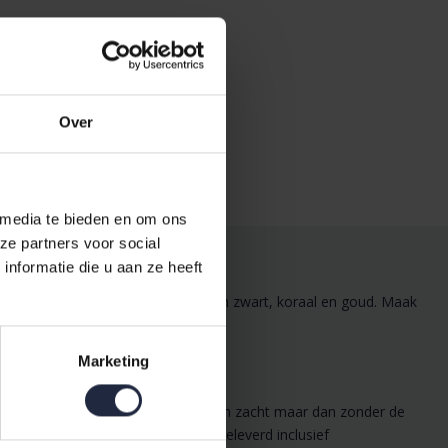
Over
 media te bieden en om ons
ze partners voor social
nformatie die u aan ze heeft
kleur. De stippen hebben de kleuren zwart, koraal en goud. Maak
Marketing
. Perkal-katoen is soepel, stevig en zacht maar dan zonder de
eneind. Het dekbedovertrek wordt geleverd inclusief