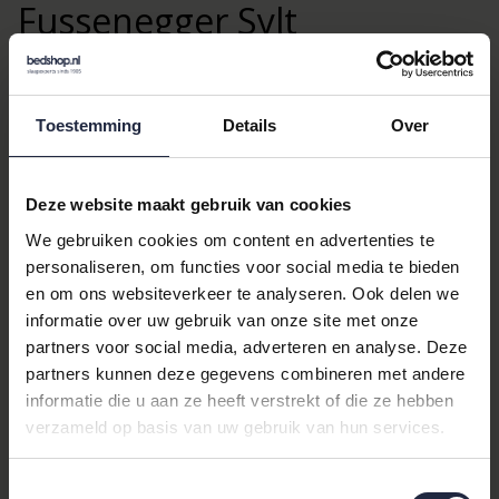
Fussenegger Sylt
Sierkussenhoes Uni 50x50
Filz-melee
Toestemming
Details
Over
De
David Fussenegger Sylt sierkussenhoes Uni 50x50 Filz-
melee
is een prachtige toevoeging aan uw interieur. Deze
Deze website maakt gebruik van cookies
sierkussenhoes, met zijn elegante grijze kleur, biedt een tijdloze
We gebruiken cookies om content en advertenties te
uitstraling die naadloos past in elke woonstijl. Gemaakt van
personaliseren, om functies voor social media te bieden
hoogwaardige materialen, zorgt deze hoes niet alleen voor een
en om ons websiteverkeer te analyseren. Ook delen we
esthetische upgrade, maar ook voor comfort en duurzaamheid.
informatie over uw gebruik van onze site met onze
Waarom Kiezen Voor Deze
partners voor social media, adverteren en analyse. Deze
partners kunnen deze gegevens combineren met andere
Sierkussenhoes?
informatie die u aan ze heeft verstrekt of die ze hebben
verzameld op basis van uw gebruik van hun services.
De David Fussenegger Sylt sierkussenhoes onderscheidt zich
door zijn verfijnde ontwerp en uitstekende kwaliteit. Het merk
David Fussenegger
staat bekend om zijn vakmanschap en oog
Toestemmingsselectie