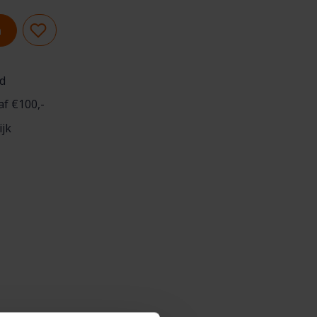
n
d
af €100,-
ijk