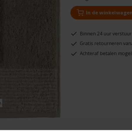
In de winkelwage
Binnen 24 uur verstuur
Gratis retourneren van
Achteraf betalen mogel
n