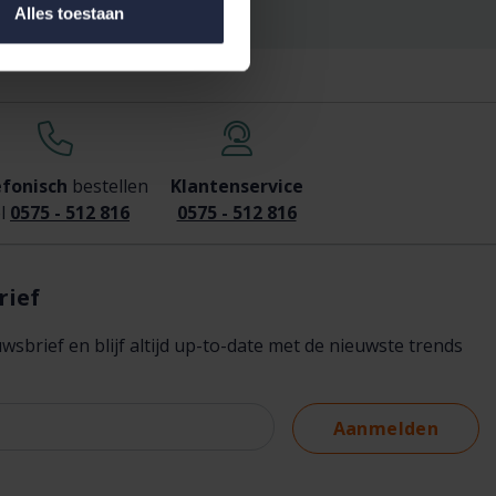
Alles toestaan
efonisch
bestellen
Klantenservice
l
0575 - 512 816
0575 - 512 816
rief
brief en blijf altijd up-to-date met de nieuwste trends
Aanmelden