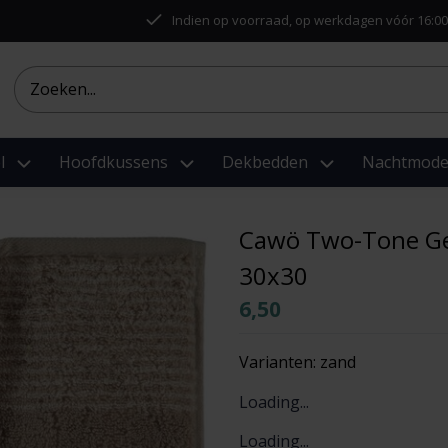
Indien op voorraad, op werkdagen vóór 16:00
l
Hoofdkussens
Dekbedden
Nachtmod
Cawö Two-Tone Ge
30x30
6,50
Varianten:
zand
Loading...
Loading...