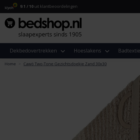
9.1 / 10
uit klantbeoordelingen
Dekbedovertrekken
Hoeslakens
Badtextie
Home
Cawö Two-Tone Gezichtsdoekje Zand 30x30