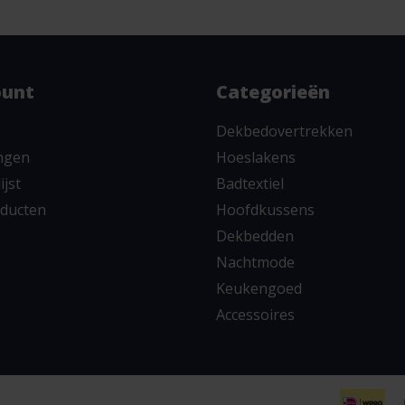
ount
Categorieën
Dekbedovertrekken
ingen
Hoeslakens
ijst
Badtextiel
oducten
Hoofdkussens
Dekbedden
Nachtmode
Keukengoed
Accessoires