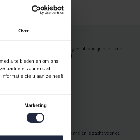
Over
 gezichtsdoekje er mooi uitzien. Het gezichtsdoekje heeft een
je badkamer helemaal af te maken!
 media te bieden en om ons
ze partners voor social
nformatie die u aan ze heeft
Marketing
. Cawö badstof is gemaakt in Duitsland en is zacht voor de