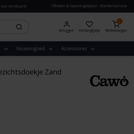
Fillialen & Openingstijden
Klantenservice
 uur verstuurd.
0
Inloggen
Verlanglijstje
Winkelwagen
e
Keukengoed
Accessoires
zichtsdoekje Zand