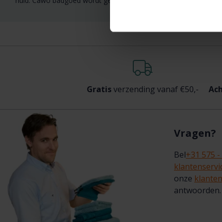
huid. Cawö badgoed wordt gecontroleerd conform Öko-Tex Standa
Gratis
verzending vanaf €50,-
Ach
Vragen?
Bel
+31 575 -
klantenserv
onze
klanten
antwoorden.