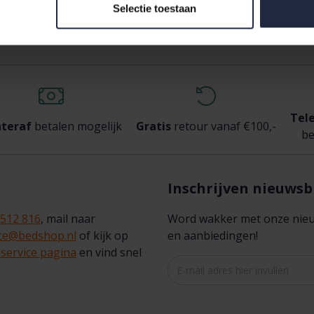
rd 100 en is daarmee vrij van schadelijke stoffen.
Selectie toestaan
Tel
teraf
betalen mogelijk
Gratis
retour vanaf €100,-
be
Inschrijven nieuwsb
 512 816
, mail naar
Word wakker met onze nieuws
ice@bedshop.nl
of kijk op
en aanbiedingen!
service pagina
en vind snel