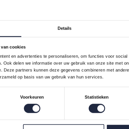
Details
ekje
n hoge kwaliteit katoen, waardoor het zacht aanvoelt. Ook blijft het
 van cookies
t gezichtsdoekje met de andere producten uit de
Two-Tone serie
om 
ent en advertenties te personaliseren, om functies voor social
oekje
. Ook delen we informatie over uw gebruik van onze site met on
e. Deze partners kunnen deze gegevens combineren met andere i
erzameld op basis van uw gebruik van hun services.
Voorkeuren
Statistieken
t een bewezen kwaliteit en een uitstekende prijs-kwaliteitverhouding