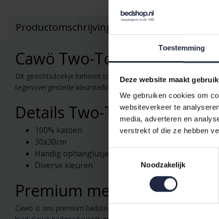
Productomschrijving
Toestemming
Cawö Two-Tone Gezichtsdo
Dit gezichtsdoekje behoort tot de Luxury Home collectie en is va
Deze website maakt gebruik
tegenovergestelde kleurstelling aan beide kanten. Combineer he
We gebruiken cookies om cont
Details Two-Tone Gezichtsd
websiteverkeer te analyseren
media, adverteren en analys
100% katoen
verstrekt of die ze hebben v
30x30cm
Handig ophanglusje
Toestemmingsselectie
Diverse kleuren
Noodzakelijk
Premium merk: Cawö
Cawö is ons premium badstof merk voor de hoogste kwaliteit. Me