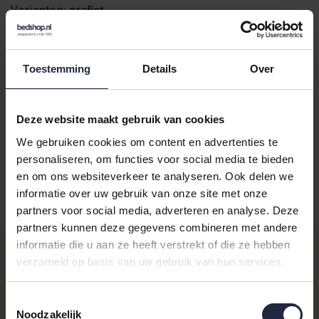
Varianten:
grafiet
Loading...
Loading...
Toestemming
Details
Over
In de winkelwagen
Deze website maakt gebruik van cookies
We gebruiken cookies om content en advertenties te
Binnen 24 uur verstuurd
personaliseren, om functies voor social media te bieden
Gratis retourneren vanaf €100,-
en om ons websiteverkeer te analyseren. Ook delen we
informatie over uw gebruik van onze site met onze
Achteraf betalen mogelijk
partners voor social media, adverteren en analyse. Deze
partners kunnen deze gegevens combineren met andere
Productomschrijving
informatie die u aan ze heeft verstrekt of die ze hebben
verzameld op basis van uw gebruik van hun services.
Cawö Noblesse - De ster van de Cawö handdoeken. Eersteklas
kwaliteit velours, ongeëvenaard in gevoel en uiterlijk. De zachte
Toestemmingsselectie
Cawö handdoek collectie Noblesse biedt voortreffelijke badstof
Noodzakelijk