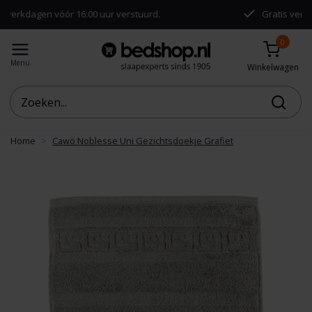
en vóór 16:00 uur verstuurd.
Gratis verzending van
0
Menu
Winkelwagen
Home
Cawö Noblesse Uni Gezichtsdoekje Grafiet