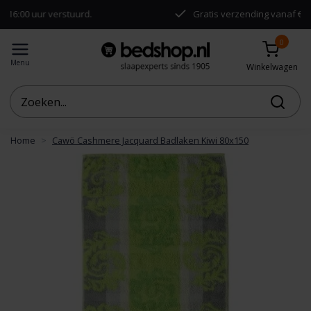
0 uur verstuurd.
Gratis verzending vanaf €50,-
0
Menu
Winkelwagen
Home
Cawö Cashmere Jacquard Badlaken Kiwi 80x150