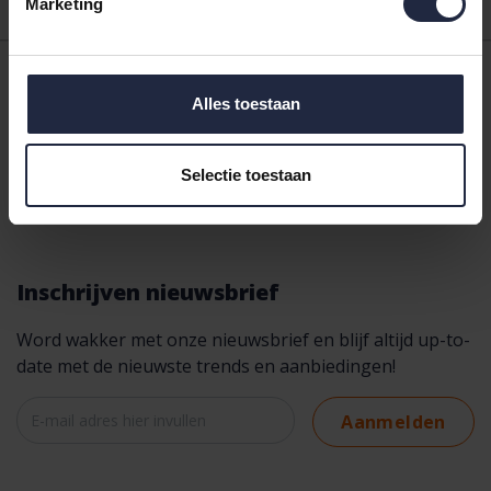
Marketing
Vragen?
Alles toestaan
Bel
+31 575 - 512 816
, mail naar
klantenservice@bedshop.nl
of kijk op onze
Selectie toestaan
klantenservice pagina
en vind snel antwoorden.
Inschrijven nieuwsbrief
Word wakker met onze nieuwsbrief en blijf altijd up-to-
date met de nieuwste trends en aanbiedingen!
Aanmelden