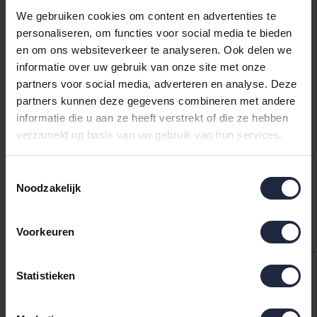
Varianten:
kiwi
We gebruiken cookies om content en advertenties te
personaliseren, om functies voor social media te bieden
Loading...
en om ons websiteverkeer te analyseren. Ook delen we
Loading...
informatie over uw gebruik van onze site met onze
partners voor social media, adverteren en analyse. Deze
In de winkelwagen
partners kunnen deze gegevens combineren met andere
informatie die u aan ze heeft verstrekt of die ze hebben
verzameld op basis van uw gebruik van hun services.
Binnen 24 uur verstuurd
Toestemmingsselectie
Gratis retourneren vanaf €100,-
Noodzakelijk
Achteraf betalen mogelijk
Voorkeuren
Statistieken
,-
Achteraf
betalen mogelijk