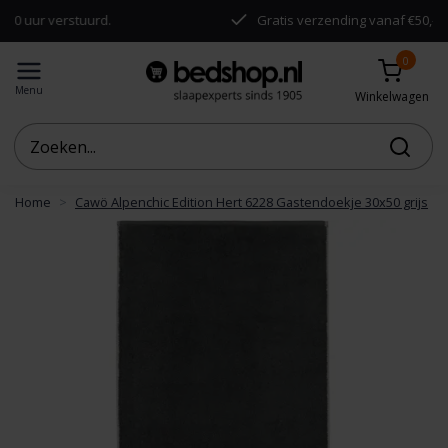
r verstuurd.
Gratis verzending vanaf €50,-
0
Menu
Winkelwagen
Home
Cawö Alpenchic Edition Hert 6228 Gastendoekje 30x50 grijs