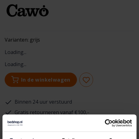
Varianten:
grijs
Loading...
Loading...
In de winkelwagen
Binnen 24 uur verstuurd
Gratis retourneren vanaf €100,-
Achteraf betalen mogelijk