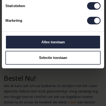
Alpenchic toe aan uw interieur. De unieke combinatie van
Statistieken
functionaliteit en stijl maakt dit product een must-have voor elk
huishouden.
Marketing
Productdetails
Merk:
Cawö
Categorieën:
Gastendoekjes
, Handdoeken,
Alles toestaan
Badtextiel
Kleur:
Grijs
Materiaal:
Katoen
Selectie toestaan
Afmeting:
30x50 cm
Dessin:
Dieren
Bestel Nu!
Mis de kans niet om uw badkamer te verrijken met het Cawö
Alpenchic Edition Hert 6228 gastendoekje. Voeg vandaag nog
een vleugje luxe en comfort toe aan uw dagelijkse routine.
Bestel nu en ervaar de kwaliteit die alleen
Cawö
kan bieden!