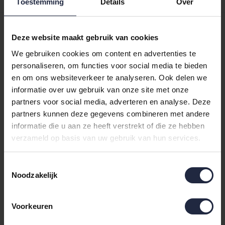
Productomschrijving
Toestemming
Details
Over
Cawö Alpenchic Edition
Deze website maakt gebruik van cookies
Hert 6228 Gastendoekje
We gebruiken cookies om content en advertenties te
personaliseren, om functies voor social media te bieden
30x50 Grijs
en om ons websiteverkeer te analyseren. Ook delen we
informatie over uw gebruik van onze site met onze
Ontdek de luxe en stijl van het
Cawö
Alpenchic Edition Hert
partners voor social media, adverteren en analyse. Deze
6228 gastendoekje. Dit prachtige
gastendoekje
is een perfecte
partners kunnen deze gegevens combineren met andere
aanvulling voor elke badkamer, met zijn verfijnde grijze kleur en
informatie die u aan ze heeft verstrekt of die ze hebben
elegante dierenmotief.
verzameld op basis van uw gebruik van hun services.
Waarom Kiezen Voor Dit
Toestemmingsselectie
Product?
Noodzakelijk
Gemaakt van hoogwaardig katoen, biedt dit gastendoekje niet
Voorkeuren
alleen een zachte aanraking, maar ook uitstekende absorptie.
Het is ideaal voor dagelijks gebruik en voegt een vleugje