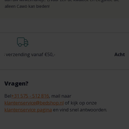
alleen Cawö kan bieden!
ing vanaf €50,-
Achteraf
betalen
Vragen?
Bel
+31 575 - 512 816
, mail naar
klantenservice@bedshop.nl
of kijk op onze
klantenservice pagina
en vind snel antwoorden.