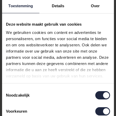
Productomschrijving
Toestemming
Details
Over
Cawö Alpenchic Edition
Deze website maakt gebruik van cookies
6229 Handdoek 50x100
We gebruiken cookies om content en advertenties te
Beige
personaliseren, om functies voor social media te bieden
en om ons websiteverkeer te analyseren. Ook delen we
Ontdek de luxe van de
Cawö
Alpenchic Edition 6229 handdoek.
informatie over uw gebruik van onze site met onze
Deze prachtige
handdoek
combineert stijl en functionaliteit, en
partners voor social media, adverteren en analyse. Deze
is een must-have voor elke badkamer.
partners kunnen deze gegevens combineren met andere
informatie die u aan ze heeft verstrekt of die ze hebben
Waarom kiezen voor de Cawö
verzameld op basis van uw gebruik van hun services.
Alpenchic Handdoek?
Toestemmingsselectie
De Cawö Alpenchic handdoek is meer dan alleen een stukje
Noodzakelijk
badtextiel. Met zijn elegante dierenmotief en zachte beige kleur
voegt deze handdoek een vleugje verfijning toe aan uw
Voorkeuren
badkamer. Gemaakt van hoogwaardig katoen, biedt het een