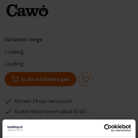
Varianten:
beige
Loading...
Loading...
In de winkelwagen
Binnen 24 uur verstuurd
Gratis retourneren vanaf €100,-
Achteraf betalen mogelijk