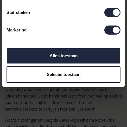
uitzonderlijke zachtheid en absorptie, waardoor elke douche-
ervaring een genot wordt.
Statistieken
Productdetails
Marketing
Merk:
Cawö
Categorieën:
Handdoeken
, Badtextiel
Kleur:
Beige
Materiaal:
Katoen
Alles toestaan
Afmeting:
50x100 cm
Dessin:
Dieren
Selectie toestaan
Ervaar de Luxe van Cawö
Upgrade uw badkamer met de exclusieve Cawö Alpenchic
Edition handdoek. Deze handdoek is perfect voor wie op zoek is
naar comfort en stijl. Mis deze kans niet om uw
badtextielcollectie te verrijken met een luxe touch.
Wacht niet langer en voeg de Cawö Alpenchic handdoek toe
aan uw winkelmandje. Ervaar zelf de kwaliteit en elegantie die