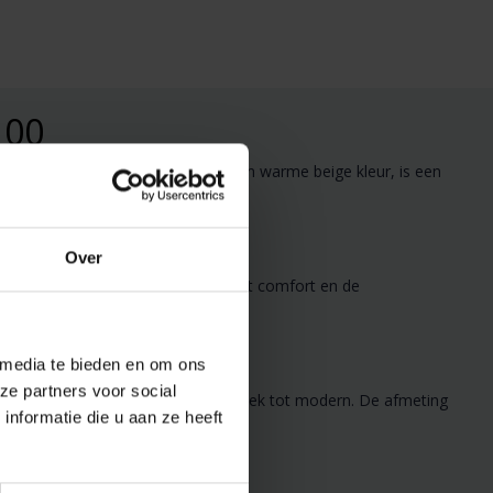
100
nddoek, met zijn subtiele strepen en warme beige kleur, is een
Over
 gebruik, deze handdoek biedt u het comfort en de
 media te bieden en om ons
ze partners voor social
 diverse interieurstijlen, van klassiek tot modern. De afmeting
nformatie die u aan ze heeft