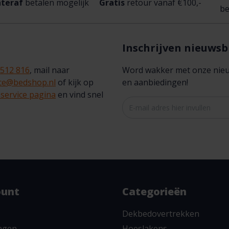
teraf
betalen mogelijk
Gratis
retour vanaf €100,-
be
Inschrijven nieuwsb
 512 816
, mail naar
Word wakker met onze nieuws
ice@bedshop.nl
of kijk op
en aanbiedingen!
service pagina
en vind snel
ount
Categorieën
Dekbedovertrekken
ingen
Hoeslakens