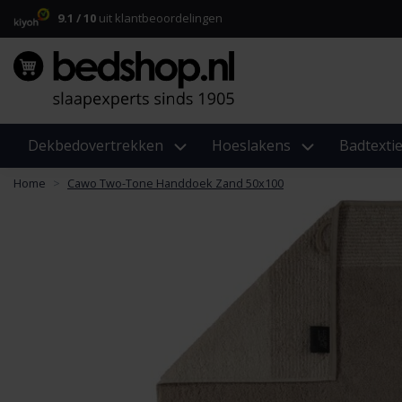
9.1 / 10
uit klantbeoordelingen
Dekbedovertrekken
Hoeslakens
Badtextie
Home
Cawo Two-Tone Handdoek Zand 50x100