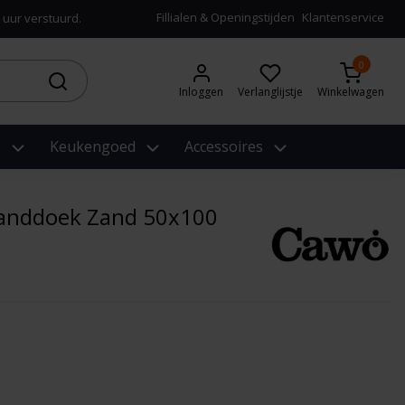
Fillialen & Openingstijden
Klantenservice
 uur verstuurd.
0
Inloggen
Verlanglijstje
Winkelwagen
e
Keukengoed
Accessoires
anddoek Zand 50x100