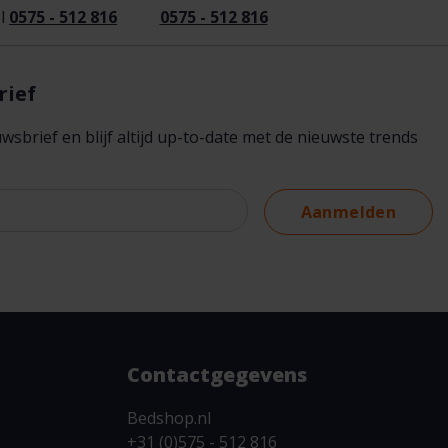
l
0575 - 512 816
0575 - 512 816
rief
brief en blijf altijd up-to-date met de nieuwste trends
Aanmelden
Contactgegevens
Bedshop.nl
+31 (0)575 - 512 816