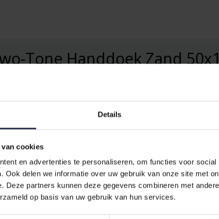
Two-Tone Handdoek Zand 50x
et de
Cawö Two-Tone Handdoek Zand 50x100
. Deze prachtige ha
Details
een uiterst zachte en absorberende keuze is. Perfect voor dagelijks
or de huid en de stevige weving garandeert een lange levensduur.
 van cookies
ent en advertenties te personaliseren, om functies voor social
. Ook delen we informatie over uw gebruik van onze site met on
n toch tijdloze uitstraling. De neutrale zandkleur past moeiteloos in
e. Deze partners kunnen deze gegevens combineren met andere i
den - of het nu gaat om het afdrogen van uw handen of gezicht.
erzameld op basis van uw gebruik van hun services.