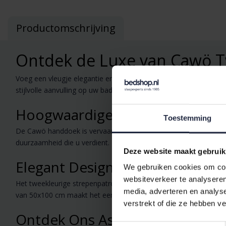
Productomschrijving
Ontdek de Luxe van Cawö 
Voeg een vleugje elegantie en comfort toe aan uw badkamer m
stijlvolle aanvulling op uw badkamercollectie.
Hoogwaardige Kwaliteit
Toestemming
De Cawö handdoek is vervaardigd uit 100% katoen, waardoor het 
duurzaamheid die u verdient. De zachte textuur is vriendelijk vo
Deze website maakt gebruik
Elegant Design
We gebruiken cookies om cont
websiteverkeer te analyseren
Het tweekleurige strepenpatroon geeft de handdoek een moderne e
media, adverteren en analys
van 50x100 cm maakt het een ideale handdoek voor alle doelein
verstrekt of die ze hebben v
Ontdek Ons Assortiment