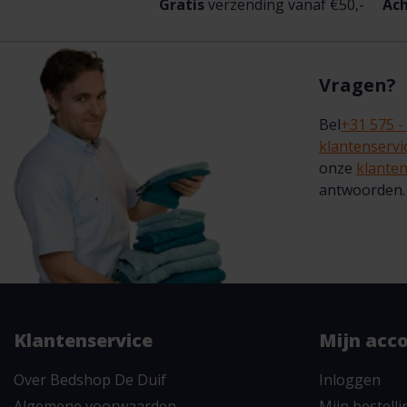
Gratis
verzending vanaf €50,-
Ach
Vragen?
Bel
+31 575 -
klantenserv
onze
klanten
antwoorden.
Klantenservice
Mijn acc
Over Bedshop De Duif
Inloggen
Algemene voorwaarden
Mijn bestell