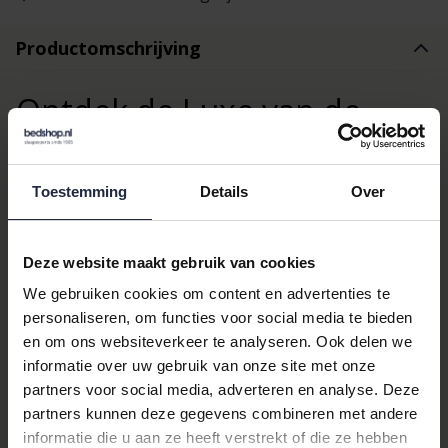
Productomschrijving
Ontdek de Luxe van de
Cawo Studio Gemustert
Toestemming
Details
Over
6251 Handdoek
De
Cawö
Studio gemustert 6251 handdoek is een toonbeeld
Deze website maakt gebruik van cookies
van elegantie en comfort. Deze handdoek, met zijn verfijnde
grafische dessin, voegt een vleugje stijl toe aan elke badkamer.
We gebruiken cookies om content en advertenties te
Gemaakt van hoogwaardig katoen, biedt deze handdoek niet
personaliseren, om functies voor social media te bieden
alleen een zachte aanraking maar ook een uitstekende
en om ons websiteverkeer te analyseren. Ook delen we
absorptie, waardoor uw dagelijkse routine een luxe ervaring
informatie over uw gebruik van onze site met onze
wordt.
partners voor social media, adverteren en analyse. Deze
partners kunnen deze gegevens combineren met andere
Waarom Kiezen voor de Cawo
informatie die u aan ze heeft verstrekt of die ze hebben