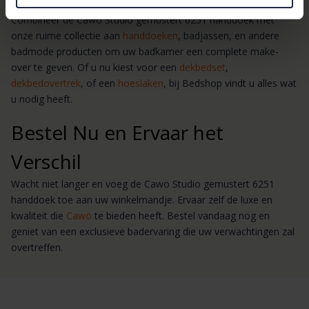
Combineer de Cawo Studio gemustert 6251 handdoek met
onze ruime collectie aan
handdoeken
, badjassen, en andere
badmode producten om uw badkamer een complete make-
over te geven. Of u nu kiest voor een
dekbedset
,
dekbedovertrek
, of een
hoeslaken
, bij Bedshop vindt u alles wat
u nodig heeft.
Bestel Nu en Ervaar het
Verschil
Wacht niet langer en voeg de Cawo Studio gemustert 6251
handdoek toe aan uw winkelmandje. Ervaar zelf de luxe en
kwaliteit die
Cawö
te bieden heeft. Bestel vandaag nog en
geniet van een exclusieve badervaring die uw verwachtingen zal
overtreffen.