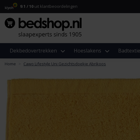
9.1 / 10
uit klantbeoordelingen
Dekbedovertrekken
Hoeslakens
Badtextie
Home
Cawo Lifestyle Uni Gezichtsdoekje Abrikoos