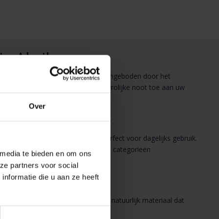
je Abrikoos
it hoogwaardige gezichtsdoekje, aangeboden door het
sfeer in uw badkamer en voegt een vrolijke noot toe aan uw
Over
ing van 30x30 cm is het doekje perfect voor dagelijks gebruik.
aadloos bij andere producten uit de categorieën
 media te bieden en om ons
ze partners voor social
nformatie die u aan ze heeft
absorptievermogen. Katoen is een natuurlijk materiaal dat
uw huid als het milieu.