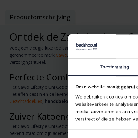
Productomschrijving
Ontdek de Zachtheid van Ca
Voeg een vleugje luxe toe aan uw dagelijkse gezichtsverzorging
gerenommeerde merk
Cawö
, staat bekend om zijn superieure 
verzorgingsritueel.
Toestemming
Perfecte Combinatie van Stijl 
Het Cawö Lifestyle Uni Gezichtsdoekje is meer dan alleen een pra
Deze website maakt gebruik
Het effen dessin en de levendige abrikooskleur maken het een st
We gebruiken cookies om cont
Gezichtsdoekjes
,
handdoeken
en
badmode
.
websiteverkeer te analyseren
media, adverteren en analys
Zuiver Katoenen Comfort
verstrekt of die ze hebben v
Het Cawö Lifestyle Uni Gezichtsdoekje is vervaardigd uit 100% 
bekend staat om zijn ademende eigenschappen en duurzaamheid,
Toestemmingsselectie