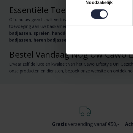
Noodzakelijk
Essentiële Toevoeging aan Uw
Of u nu uw gezicht wilt verfrissen in de ochtend of uw make-up w
toevoeging aan uw badkamer die synoniem staat voor kwaliteit 
badjassen
,
spreien
,
handdoeken
,
dekens
,
overtrekken
,
d
badjassen
,
heren badjassen
,
badjassen
en
spreien
van top
Bestel Vandaag Nog Uw Cawö Li
Ervaar zelf de luxe en kwaliteit van het Cawö Lifestyle Uni Gez
onze producten en diensten, bezoek onze website en ontdek hoe
Gratis
verzending vanaf €50,-
Ach