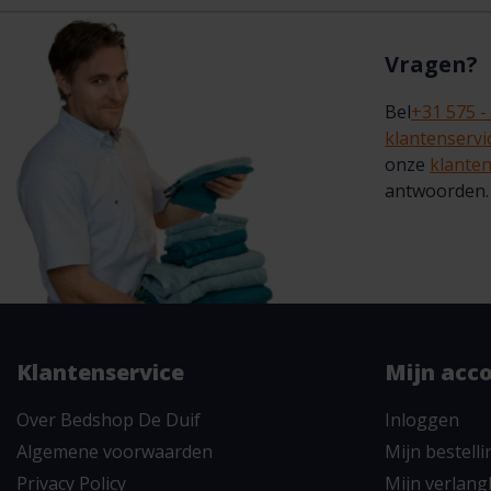
Vragen?
Bel
+31 575 -
klantenserv
onze
klanten
antwoorden.
Klantenservice
Mijn acc
Over Bedshop De Duif
Inloggen
Algemene voorwaarden
Mijn bestell
Privacy Policy
Mijn verlangl