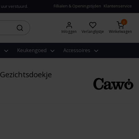
Fillialen & Openingstijden
Klantenservice
 uur verstuurd.
0
Inloggen
Verlanglijstje
Winkelwagen
e
Keukengoed
Accessoires
 Gezichtsdoekje