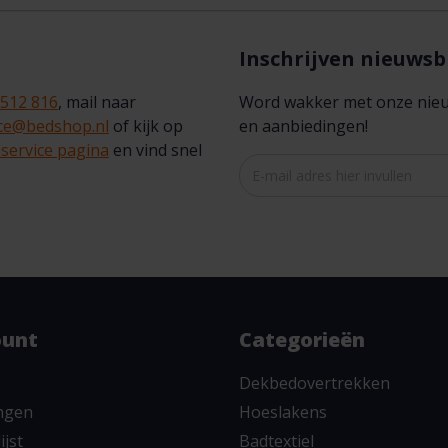
Inschrijven nieuwsb
 512 816
, mail naar
Word wakker met onze nieuws
ice@bedshop.nl
of kijk op
en aanbiedingen!
service pagina
en vind snel
ount
Categorieën
Dekbedovertrekken
ingen
Hoeslakens
ijst
Badtextiel