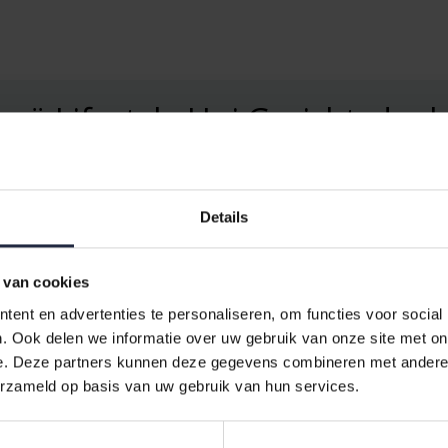
wö Lifestyle Uni Gezichtsdoek
sroutine met het
Cawö Lifestyle Uni Gezichtsdoekje Abrikoos
. D
kwaliteit en duurzaamheid. De zachte, gele kleur brengt een zonnige 
Details
en Comfort
ktisch item; het is een statement van stijl en comfort. Met een afmet
 van cookies
ijlvolle toevoeging aan uw collectie badkameraccessoires. Het past n
ent en advertenties te personaliseren, om functies voor social
. Ook delen we informatie over uw gebruik van onze site met on
e. Deze partners kunnen deze gegevens combineren met andere i
erzameld op basis van uw gebruik van hun services.
zuiver katoen, wat garant staat voor een ongeëvenaarde zachtheid en 
 waardoor dit gezichtsdoekje een verantwoorde keuze is voor zowel 