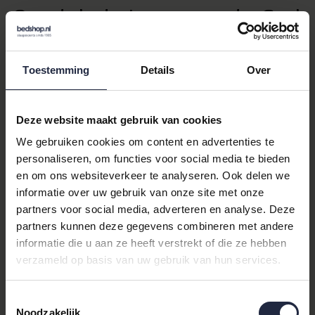
Ontdek de Luxe van de Carl
Ross Unisex Badjas met
Toestemming
Details
Over
Capuchon
De
Carl Ross Unisex Badjas met Capuchon 35300
Deze website maakt gebruik van cookies
Offwhite/Ocean Blue XXL
is de perfecte combinatie van
We gebruiken cookies om content en advertenties te
comfort en stijl. Deze badjas, ontworpen voor zowel
badjassen
dames
als
badjassen heren
, biedt de ultieme ontspanning na
personaliseren, om functies voor social media te bieden
een lange dag. Met zijn zachte katoen en stijlvolle streepdesign
en om ons websiteverkeer te analyseren. Ook delen we
in blauw en wit, is deze badjas een must-have voor elke
informatie over uw gebruik van onze site met onze
garderobe.
partners voor social media, adverteren en analyse. Deze
partners kunnen deze gegevens combineren met andere
Waarom Kiezen voor Deze
informatie die u aan ze heeft verstrekt of die ze hebben
verzameld op basis van uw gebruik van hun services.
Badjas?
De Carl Ross badjas is niet zomaar een badjas. Het is een
Toestemmingsselectie
statement van luxe en comfort. De capuchon biedt extra
Noodzakelijk