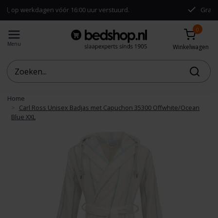
agen vóór 16:00 uur verstuurd.
Gratis verzending 
0
Menu
Winkelwagen
Home
Carl Ross Unisex Badjas met Capuchon 35300 Offwhite/Ocean
Blue XXL