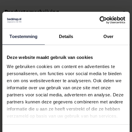
Productomschrijving
Carl Ross Heren Badjas met
Toestemming
Details
Over
Capuchon 664300
Sapphire/Night Blue 52/54
Deze website maakt gebruik van cookies
We gebruiken cookies om content en advertenties te
Ontdek de ultieme luxe en comfort met de
Carl Ross
Heren
personaliseren, om functies voor social media te bieden
Badjas met Capuchon. Deze badjas is een must-have voor elke
en om ons websiteverkeer te analyseren. Ook delen we
man die waarde hecht aan stijl en comfort. Gemaakt van
informatie over uw gebruik van onze site met onze
hoogwaardig katoen, biedt deze badjas een ongeëvenaarde
partners voor social media, adverteren en analyse. Deze
zachtheid en absorptie, ideaal voor na een verfrissende douche
partners kunnen deze gegevens combineren met andere
of een ontspannend bad.
informatie die u aan ze heeft verstrekt of die ze hebben
Waarom kiezen voor deze
verzameld op basis van uw gebruik van hun services.
badjas?