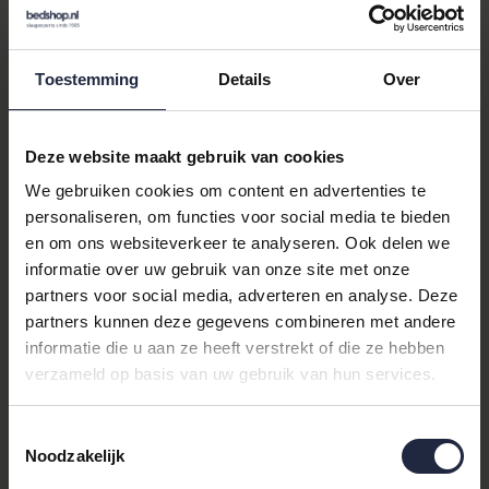
koelere nachten of mensen die graag volledige comfort willen.
Omdat Calida synoniem staat voor kwaliteit, profiteert u van
een product dat stevig in elkaar zit en lang mooi blijft — perfect
Toestemming
Details
Over
te combineren met andere slaap- en bedtextielproducten zoals
dekbedden en hoeslakens. Door de elegante Dark Sapphire
kleur blijft de pyjama tijdloos en gemakkelijk te combineren met
Deze website maakt gebruik van cookies
uw favoriete badjas of spreien.
We gebruiken cookies om content en advertenties te
Details en specificaties
personaliseren, om functies voor social media te bieden
en om ons websiteverkeer te analyseren. Ook delen we
Product:
Calida Herenpyjama lang 46660 Dark
informatie over uw gebruik van onze site met onze
Sapphire XL
partners voor social media, adverteren en analyse. Deze
Merk:
Calida
partners kunnen deze gegevens combineren met andere
Categorieën:
Lange mouw
, Heren, Nachtmode
informatie die u aan ze heeft verstrekt of die ze hebben
Maat:
XL
verzameld op basis van uw gebruik van hun services.
Kleur:
Dark Sapphire
Model:
lang, lange mouw
Kenmerken:
hoogwaardig afgewerkt,
Toestemmingsselectie
Noodzakelijk
comfortabel voor nachtgebruik, ideaal voor koele
nachten