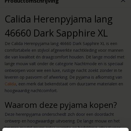
Productomschrijving
Calida Herenpyjama lang
46660 Dark Sapphire XL
De Calida Herenpyjama lang 46660 Dark Sapphire XL is een
comfortabele en stijlvol afgewerkte nachtkleding voor mannen
die van kwaliteit én draagcomfort houden. Dit lange model met
lange mouw valt onder de categorie Nachtmode en is speciaal
ontworpen voor wie een luxe, rustige nacht zoekt zonder in te
leveren op pasvorm of afwerking. De pyjama is afkomstig van
Calida
, een merk dat bekendstaat om duurzame materialen en
hoogwaardig nachtcomfort.
Waarom deze pyjama kopen?
Deze herenpyjama onderscheidt zich door een doordacht
ontwerp en hoogwaardige uitvoering. De lange mouw en het
langere model geven extra warmte en bedekking, ideaal voor