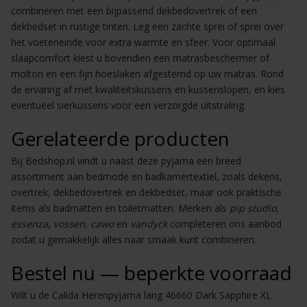
combineren met een bijpassend dekbedovertrek of een
dekbedset in rustige tinten. Leg een zachte sprei of sprei over
het voeteneinde voor extra warmte en sfeer. Voor optimaal
slaapcomfort kiest u bovendien een matrasbeschermer of
molton en een fijn hoeslaken afgestemd op uw matras. Rond
de ervaring af met kwaliteitskussens en kussenslopen, en kies
eventueel sierkussens voor een verzorgde uitstraling.
Gerelateerde producten
Bij Bedshop.nl vindt u naast deze pyjama een breed
assortiment aan bedmode en badkamertextiel, zoals dekens,
overtrek, dekbedovertrek en dekbedset, maar ook praktische
items als badmatten en toiletmatten. Merken als
pip studio
,
essenza
,
vossen
,
cawo
en
vandyck
completeren ons aanbod
zodat u gemakkelijk alles naar smaak kunt combineren.
Bestel nu — beperkte voorraad
Wilt u de Calida Herenpyjama lang 46660 Dark Sapphire XL