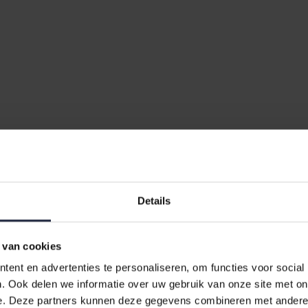
 Cats Anthracite: Een Must-H
Details
 zomaar een keukendoek. Deze stijlvolle en functionele doek brengt e
dt deze keukendoek niet alleen uitstekende absorptie, maar ook ee
 van cookies
u Castle Keukendoek?
ent en advertenties te personaliseren, om functies voor social
ze keukendoek een perfecte aanvulling op elke keukenstijl. De kwaliteit
. Ook delen we informatie over uw gebruik van onze site met on
 Bovendien is het katoenmateriaal zacht voor uw handen, wat het afw
e. Deze partners kunnen deze gegevens combineren met andere i