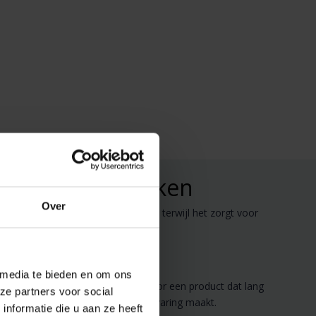
ave voor Uw Keuken
Over
en vleugje elegantie in uw keuken terwijl het zorgt voor
n duurzaam gebruik.
 media te bieden en om ons
 van
Bunzlau Castle
staat garant voor een product dat lang
ze partners voor social
assen en drogen een plezierige ervaring maakt.
nformatie die u aan ze heeft