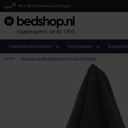
9.1 / 10
uit klantbeoordelingen
Dekbedovertrekken
Hoeslakens
Badtextie
Home
Bunzlau Castle Keukendoek Cats Anthracite