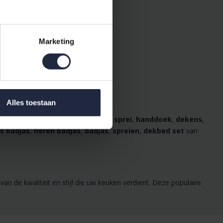
Marketing
Alles toestaan
hoeslaken
,
kussens
,
badjassen
,
sprei
,
handdoek
,
dekens
,
s badjas
,
heren badjas
,
badjas
,
spreien
,
dekbed set
van
van de kwaliteit en stijl die uw keuken verdient. Deze populaire