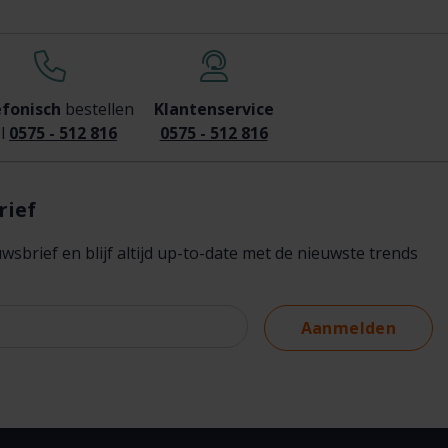
efonisch
bestellen
Klantenservice
l
0575 - 512 816
0575 - 512 816
rief
brief en blijf altijd up-to-date met de nieuwste trends
Aanmelden