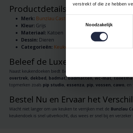
verstrekt of die ze hebben v
Productdetails en Specificaties
Merk:
Bunzlau Castle
Toestemmingsselectie
Kleur:
Grijs
Noodzakelijk
Materiaal:
Katoen
Dessin:
Dieren
Categorieën:
Keukendoeken
, Afwassen&Drogen
Beleef de Luxe van Bunzlau Cas
Naast keukendoeken biedt Bedshop een uitgebreid assortiment
overtrek
,
dekbed
,
badmat
,
badmatten
,
wc-mat
,
toiletma
topmerken zoals
pip studio
,
essenza
,
pip
,
vossen
,
cawo
, en
Bestel Nu en Ervaar het Verschil
Wacht niet langer om uw keuken te verrijken met de
Bunzlau C
keukendoek is snel uitverkocht, dus wees er snel bij en verzeker 