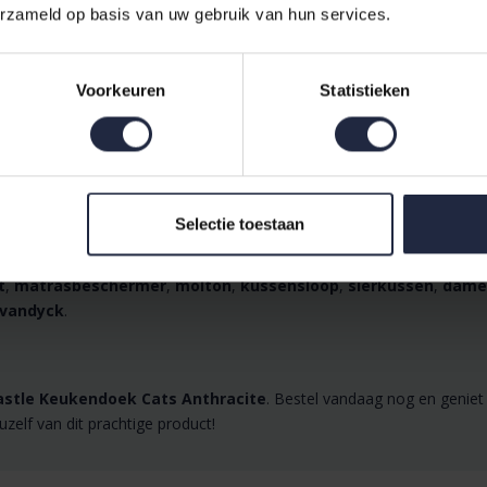
erzameld op basis van uw gebruik van hun services.
Voorkeuren
Statistieken
, Keukengoed
tle
Selectie toestaan
 aan hoogwaardige producten zoals
dekbedset
,
dekbedovertrek
,
t
,
matrasbeschermer
,
molton
,
kussensloop
,
sierkussen
,
dame
vandyck
.
astle Keukendoek Cats Anthracite
. Bestel vandaag nog en geniet 
uzelf van dit prachtige product!