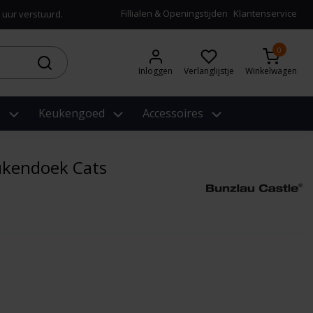
Fillialen & Openingstijden
Klantenservice
 uur verstuurd.
0
Inloggen
Verlanglijstje
Winkelwagen
e
Keukengoed
Accessoires
ukendoek Cats