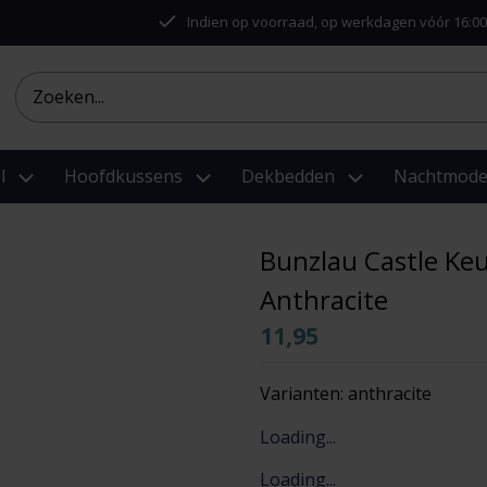
Indien op voorraad, op werkdagen vóór 16:00
l
Hoofdkussens
Dekbedden
Nachtmod
Bunzlau Castle Ke
Anthracite
11,95
Varianten:
anthracite
Loading...
Loading...