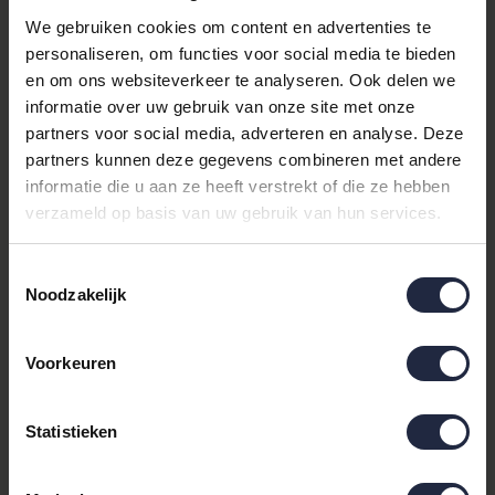
We gebruiken cookies om content en advertenties te
Waarom kiezen voor het Silver
personaliseren, om functies voor social media te bieden
en om ons websiteverkeer te analyseren. Ook delen we
Crown Hoofdkussen?
informatie over uw gebruik van onze site met onze
Het Silver Crown hoofdkussen onderscheidt zich door zijn
partners voor social media, adverteren en analyse. Deze
vulling van natuurlijke vezels, waardoor het een uitstekende
partners kunnen deze gegevens combineren met andere
keuze is voor mensen die op zoek zijn naar ademend en
informatie die u aan ze heeft verstrekt of die ze hebben
hypoallergeen slaapcomfort. Dit kussen biedt de perfecte
verzameld op basis van uw gebruik van hun services.
balans tussen zachtheid en ondersteuning, waardoor het ideaal
is voor zowel rug- als zijslapers. Bovendien zorgt de duurzame
Toestemmingsselectie
kwaliteit ervoor dat het kussen zijn vorm behoudt, nacht na
Noodzakelijk
nacht.
Productdetails en Specificaties
Voorkeuren
Dit hoofdkussen valt onder de categorieën
Donzen kussens
en
Natuurvezel kussens, wat betekent dat het is gemaakt van de
Statistieken
beste materialen om u een gezonde en comfortabele
slaapomgeving te bieden. Het kussen is perfect te combineren