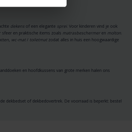
achte
dekens
of een elegante
sprei
. Voor kinderen vind je ook
 sfeer en praktische items zoals
matrasbeschermer
en
molton
.
tten
,
wc-mat
/
toiletmat
zodat alles in huis een hoogwaardige
, handdoeken en hoofdkussens van grote merken halen ons
e dekbedset of dekbedovertrek. De voorraad is beperkt: bestel