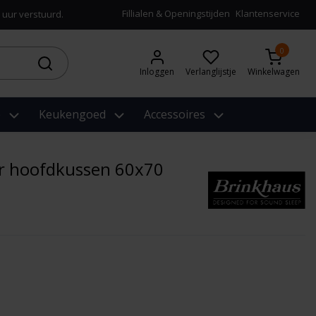
Fillialen & Openingstijden
Klantenservice
 uur verstuurd.
0
Inloggen
Verlanglijstje
Winkelwagen
e
Keukengoed
Accessoires
r hoofdkussen 60x70