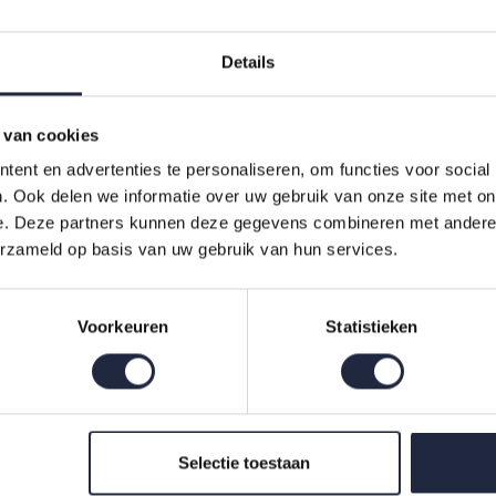
Details
n stevig, vormvast kussen nodig heeft.
 volgens hoge kwaliteitsnormen.
 van cookies
daard kussenslopen en kussenslopen van deze maat.
ent en advertenties te personaliseren, om functies voor social
lom beter uit te lijnen en het hoofdstabiel te houden.
. Ook delen we informatie over uw gebruik van onze site met on
g gebruik en eenvoudig te integreren in uw bedtextielrout
e. Deze partners kunnen deze gegevens combineren met andere i
erzameld op basis van uw gebruik van hun services.
x70 Extra Firm
Voorkeuren
Statistieken
steuning prefereert
sen, kussenhoezen
, dekbedset / dekbed set en hoeslaken voor een complete s
Selectie toestaan
schermer, molton en spreien