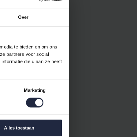
Over
 media te bieden en om ons
ze partners voor social
ine.
nformatie die u aan ze heeft
Marketing
laapbeleving
Alles toestaan