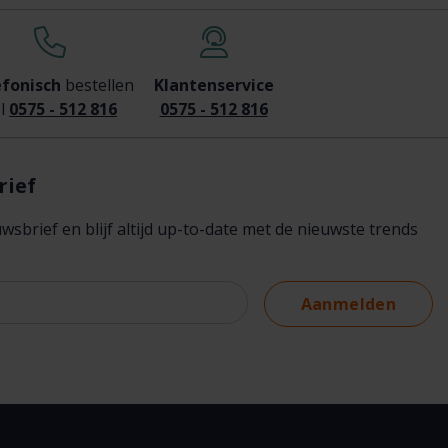
efonisch
bestellen
Klantenservice
l
0575 - 512 816
0575 - 512 816
rief
brief en blijf altijd up-to-date met de nieuwste trends
Aanmelden