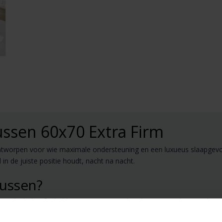
ssen 60x70 Extra Firm
ntworpen voor wie maximale ondersteuning en een luxueus slaapgevo
n de juiste positie houdt, nacht na nacht.
ussen?
en die behoefte hebben aan stevige nekondersteuning: het voorkomt d
zij de hoogwaardige afwerking en materialen ervaar je een duurzaam 