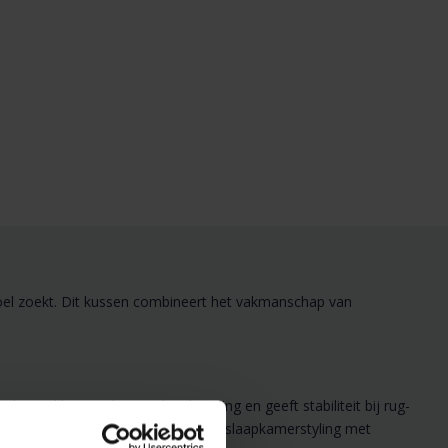
el zoekt. Dit kussen combineert het vakmanschap van
oorzakken, verbetert slaaphouding en geeft stabiliteit bij rug-
comfort dat past bij een complete slaapkamerstyling met