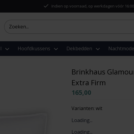
Indien op voorraad, op werkdagen vóór 16:00
l
Hoofdkussens
Dekbedden
Nachtmod
Brinkhaus Glamou
Extra Firm
165,00
Varianten:
wit
Loading...
Loading...