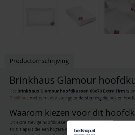
Productomschrijving
Brinkhaus Glamour hoofdku
Het
Brinkhaus Glamour hoofdkussen 60x70 Extra Firm
is o
Brinkhaus
met een extra stevige ondersteuning die nek en hoofd i
Waarom kiezen voor dit hoofdk
Dit extra stevige hoofdkussen biedt directe voordelen voor mens
en zijslapers die een hogere ondersteuning nodig hebben. Dank