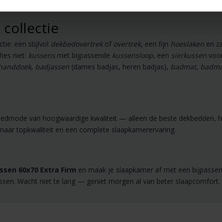
n zoals pip studio, essenza, pip, vossen, cawo en vandyck
collectie
ie: een stijlvol
dekbedovertrek
of
overtrek
, een fijn
hoeslaken
en z
hes niet:
kussens
met bijpassende
kussensloop
, een
sierkussen
voor
handdoek
,
badjassen
(dames badjas, heren badjas),
badmat
,
badma
nt bedmode van hoogwaardige kwaliteit — alleen de beste dekbedden
 naar topkwaliteit en een complete slaapkamerervaring.
sen 60x70 Extra Firm
en maak je slaapkamer af met een bijpassend
ssen. Wacht niet te lang — geniet morgen al van beter slaapcomfort.