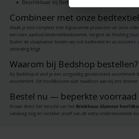
Beschikbaar bij Bedshop.nl naast andere topmerke
Combineer met onze bedtextiel 
Maak je bed compleet met bijpassende producten uit onze collect
een ruim aanbod kinderdekbedovertek. Vergeet de finishing touc
Buiten de slaapkamer bieden wij ook badtextiel en accessoires:
uitstraling krijgt.
Waarom bij Bedshop bestellen?
Bij Bedshop.nl vind je een zorgvuldig geselecteerd assortime
assortiment. Dit hoofdkussen sluit naadloos aan bij ons streven
Bestel nu — beperkte voorraad
Ervaar direct het verschil van het
Brinkhaus Glamour hoofdkus
vandaag nog en verzeker jezelf van dit extra ondersteunende ku