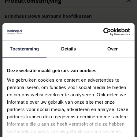
Productomschrijving
Brinkhaus Down Surround hoofdkussen
Ervaar heerlijk slaapcomfort met het Brinkhaus Down Surround
hoofdkussen, een luxe 3-kamer kussen dat zachtheid en
ondersteuning perfect combineert. Dankzij de innovatieve
Toestemming
Details
Over
constructie met een kern van veertjes en zachte donzen
buitenkamers biedt dit premium kussen een ideale balans
tussen comfort en stevigheid.
Deze website maakt gebruik van cookies
De buitenkamers zijn rijk gevuld met hoogwaardig ganzendons,
We gebruiken cookies om content en advertenties te
wat zorgt voor een heerlijk zacht en soepel liggevoel. De
personaliseren, om functies voor social media te bieden
stevige binnenkern met ganzenveertjes voorkomt dat het
en om ons websiteverkeer te analyseren. Ook delen we
kussen inzakt en biedt blijvende ondersteuning voor hoofd en
informatie over uw gebruik van onze site met onze
nek. Hierdoor is het kussen geschikt voor diverse
partners voor social media, adverteren en analyse. Deze
slaaphoudingen en persoonlijke voorkeuren.
partners kunnen deze gegevens combineren met andere
De luxe tijk van fijn geweven mako-katoen voelt zijdezacht aan
informatie die u aan ze heeft verstrekt of die ze hebben
en draagt bij aan een uitstekende ventilatie en vochtregulatie.
verzameld op basis van uw gebruik van hun services.
Dit maakt het Brinkhaus Down Surround hoofdkussen een