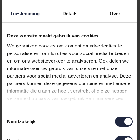
✔️ Uitstekende ventilatie en vochtregulatie
✔️ Licht en luchtig slaapcomfort
Toestemming
Details
Over
✔️ Optimale temperatuurbeheersing tijdens warme nachten
✔️ Natuurlijk isolerend vermogen zonder benauwd gevoel
Deze website maakt gebruik van cookies
Ganzendons staat bekend om zijn superieure isolatie en
ademend vermogen. Dit maakt dit dekbed perfect als
We gebruiken cookies om content en advertenties te
zomerdekbed dons 240x220
voor eenpersoonsbedden.
personaliseren, om functies voor social media te bieden
en om ons websiteverkeer te analyseren. Ook delen we
Productspecificaties
informatie over uw gebruik van onze site met onze
partners voor social media, adverteren en analyse. Deze
Type:
Zomerdekbed dons
partners kunnen deze gegevens combineren met andere
informatie die u aan ze heeft verstrekt of die ze hebben
Merk:
Brinkhaus
verzameld op basis van uw gebruik van hun services.
Serie:
Carre Chalet Light
Toestemmingsselectie
Noodzakelijk
Vulling:
100% Canadese ganzendons
Vulgewicht:
290 gram