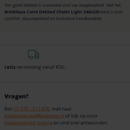
Een goed dekbed is essentieel voor uw slaapkwaliteit. Met het
Brinkhaus Carre Dekbed Chalet Light 240x220
kiest u voor
comfort, duurzaamheid en exclusieve hotelkwaliteit.
nding vanaf €50,-
Achteraf
beta
Vragen?
Bel
+31 575 - 512 816
, mail naar
klantenservice@bedshop.nl
of kijk op onze
klantenservice pagina
en vind snel antwoorden.