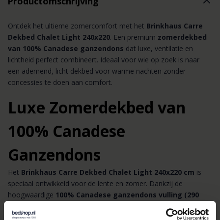
Productomschrijving
Ontdek het ultieme zomercomfort met het
Brinkhaus Carre
Dekbed Chalet Light 240x220
. Een premium
zomerdekbed
van 100% Canadese ganzendons
dat luxe, ventilatie en
lichtheid perfect combineert. Ideaal voor wie op zoek is naar
een ademend, licht dekbed voor warme nachten zonder
concessies te doen aan comfort.
Luxe Zomerdekbed van
100% Canadese
Ganzendons
Het
Brinkhaus Carre Dekbed Chalet Light 240x220 cm
is
speciaal ontwikkeld voor de lente en zomer. Dankzij de
hoogwaardige
100% Canadese ganzendons vulling (290
gram)
geniet u van: