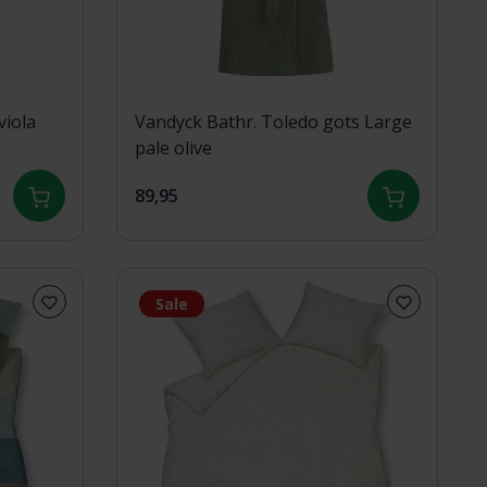
viola
Vandyck Bathr. Toledo gots Large
pale olive
89,95
Sale