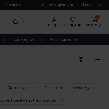
Fillialen & Openingstijden
Klantenservice
 uur verstuurd.
0
Inloggen
Verlanglijstje
Winkelwagen
e
Keukengoed
Accessoires
Matrastype
Dessin
Afmeting
opperhoeslaken stretch katoen