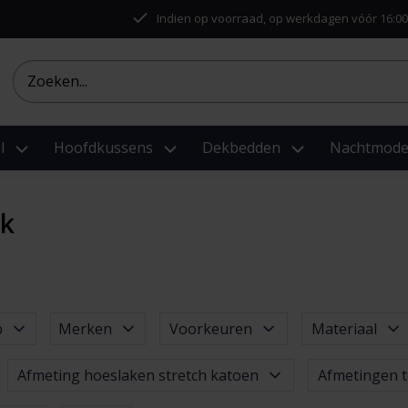
Indien op voorraad, op werkdagen vóór 16:00
l
Hoofdkussens
Dekbedden
Nachtmod
k
p
Merken
Voorkeuren
Materiaal
Afmeting hoeslaken stretch katoen
Afmetingen t