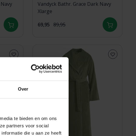
 Navy
Vandyck Bathr. Grace Dark Navy
Xlarge
69,95
89,95
Over
 media te bieden en om ons
ze partners voor social
nformatie die u aan ze heeft