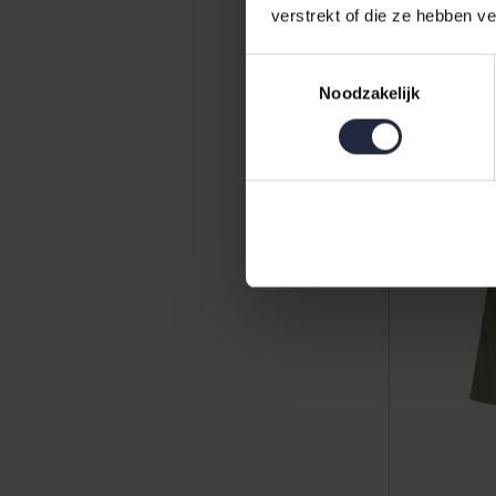
verstrekt of die ze hebben v
Vandyck B
Toestemmingsselectie
Small
Noodzakelijk
89,95