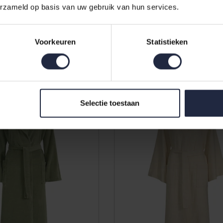
erzameld op basis van uw gebruik van hun services.
athr. Grace Dark Navy
Vandyck Bathr. Grace Smo
Green Xlarge
Voorkeuren
Statistieken
69,95
89,95
Selectie toestaan