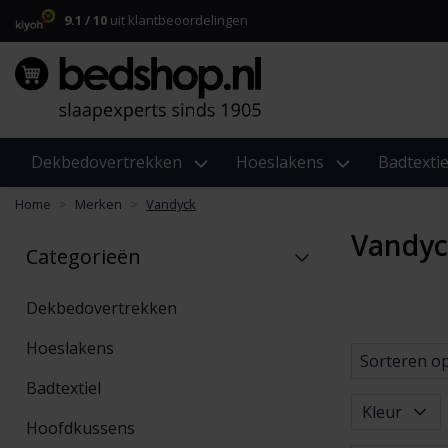
9.1 / 10
uit klantbeoordelingen
Dekbedovertrekken
Hoeslakens
Badtextie
Home
Merken
Vandyck
Vandyc
Categorieën
Dekbedovertrekken
Hoeslakens
Sorteren o
Badtextiel
Kleur
Hoofdkussens