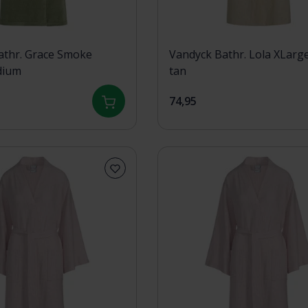
athr. Grace Smoke
Vandyck Bathr. Lola XLarg
dium
tan
74,95