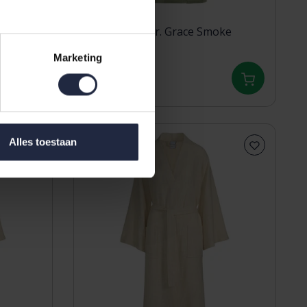
ke
Vandyck Bathr. Grace Smoke
Green Large
Marketing
89,95
Alles toestaan