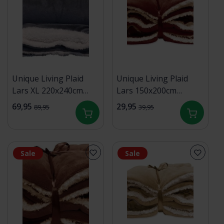
Unique Living Plaid
Unique Living Plaid
Lars XL 220x240cm
Lars 150x200cm
antraciet
marsala
69,95
29,95
89,95
39,95
Sale
Sale