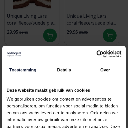
Unique Living Lars
Unique Living Lars
coral fleece/suede plaid
coral fleece/suede plaid
150x200cm Rocky
150x200cm Latte
29,95
29,95
39,95
39,95
Brown
Sale
Sale
Toestemming
Details
Over
Deze website maakt gebruik van cookies
We gebruiken cookies om content en advertenties te
personaliseren, om functies voor social media te bieden
en om ons websiteverkeer te analyseren. Ook delen we
Unique Living Lars
Unique Living Lars
informatie over uw gebruik van onze site met onze
coral fleece/suede plaid
coral fleece/suede plaid
partners voor social media, adverteren en analyse. Deze