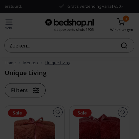
urd.
Gratis verzending vanaf €50,-
0
Menu
Winkelwagen
Home
Merken
Unique Living
Unique Living
Filters
Sale
Sale