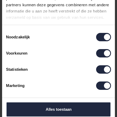
150x200cm Honey
150x200cm taupe
29,95
29,95
39,95
39,95
partners kunnen deze gegevens combineren met andere
informatie die u aan ze heeft verstrekt of die ze hebben
verzameld op basis van uw gebruik van hun services.
Sale
Sale
Toestemmingsselectie
Noodzakelijk
Voorkeuren
Statistieken
Unique Living Lars
Unique Living Lars
coral fleece/suede plaid
coral fleece/suede plaid
Marketing
150x200cm sandstone
150x200cm redwood
29,95
29,95
39,95
39,95
Alles toestaan