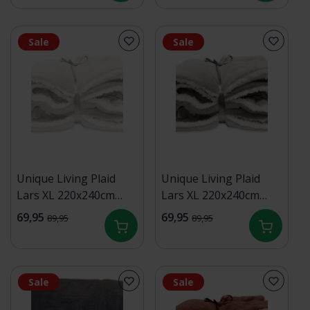
Sale
Sale
Unique Living Plaid
Unique Living Plaid
Lars XL 220x240cm
Lars XL 220x240cm
dove white
chateau grey
69,95
69,95
89,95
89,95
Sale
Sale