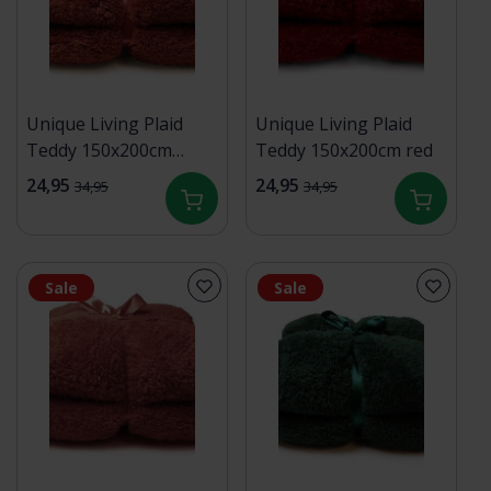
Unique Living Plaid
Unique Living Plaid
Teddy 150x200cm
Teddy 150x200cm red
redwood
24,95
24,95
34,95
34,95
Sale
Sale