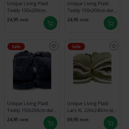
Unique Living Plaid
Unique Living Plaid
Teddy 150x200cm
Teddy 150x200cm dark
marsala
green
24,95
24,95
34,95
34,95
Sale
Sale
Unique Living Plaid
Unique Living Plaid
Teddy 150x200cm dark
Lars XL 220x240cm tea
blue
green
24,95
69,95
34,95
89,95