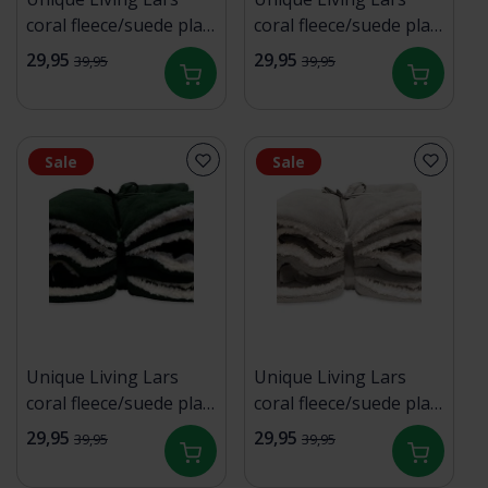
coral fleece/suede plaid
coral fleece/suede plaid
150x200cm dark grey
150x200cm dove white
29,95
29,95
39,95
39,95
Sale
Sale
Unique Living Lars
Unique Living Lars
coral fleece/suede plaid
coral fleece/suede plaid
150x200cm dark green
150x200cm chateau
29,95
29,95
39,95
39,95
grey