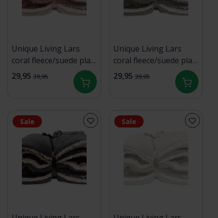
Unique Living Lars
Unique Living Lars
coral fleece/suede plaid
coral fleece/suede plaid
150x200cm old pink
150x200cm grijs
29,95
29,95
39,95
39,95
Sale
Sale
Unique Living Lars
Unique Living Lars