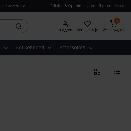
Fillialen & Openingstijden
Klantenservice
 uur verstuurd.
0
Inloggen
Verlanglijstje
Winkelwagen
e
Keukengoed
Accessoires