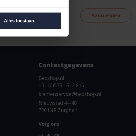
Aanmelden
Alles toestaan
Contactgegevens
Bedshop.nl
+31 (0)575 - 512 816
klantenservice@bedshop.nl
Nieuwstad 44-48
7201NR Zutphen
Volg ons