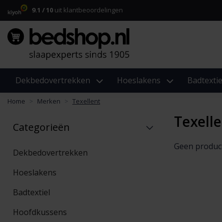
9.1 / 10
uit klantbeoordelingen
Dekbedovertrekken
Hoeslakens
Badtextie
Home
Merken
Texellent
Texell
Categorieën
Geen produc
Dekbedovertrekken
Hoeslakens
Badtextiel
Hoofdkussens