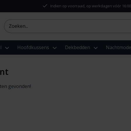
Indien op voorraad, op werkdagen vóór 16:00
l
Hoofdkussens
Dekbedden
Nachtmod
ent
ten gevonden!