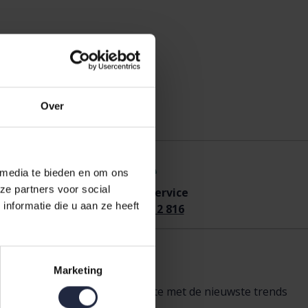
Over
 media te bieden en om ons
ze partners voor social
efonisch
bestellen
Klantenservice
nformatie die u aan ze heeft
l
0575 - 512 816
0575 - 512 816
rief
Marketing
brief en blijf altijd up-to-date met de nieuwste trends