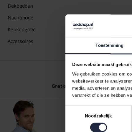
Dekbedden
Nachtmode
Keukengoed
Accessoires
Toestemming
Deze website maakt gebruik
We gebruiken cookies om cont
websiteverkeer te analyseren
Gratis
verzending vanaf €50,-
Ach
media, adverteren en analys
verstrekt of die ze hebben v
Toestemmingsselectie
Vragen?
Noodzakelijk
Bel
+31 575 -
klantenserv