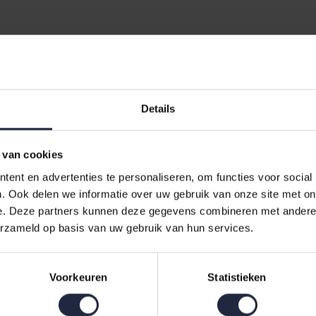
Details
 van cookies
ent en advertenties te personaliseren, om functies voor social
. Ook delen we informatie over uw gebruik van onze site met on
Tel
teraf
betalen mogelijk
Gratis
retour vanaf €100,-
e. Deze partners kunnen deze gegevens combineren met andere i
be
erzameld op basis van uw gebruik van hun services.
Inschrijven nieuwsb
Voorkeuren
Statistieken
 512 816
, mail naar
Word wakker met onze nieuws
ice@bedshop.nl
of kijk op
en aanbiedingen!