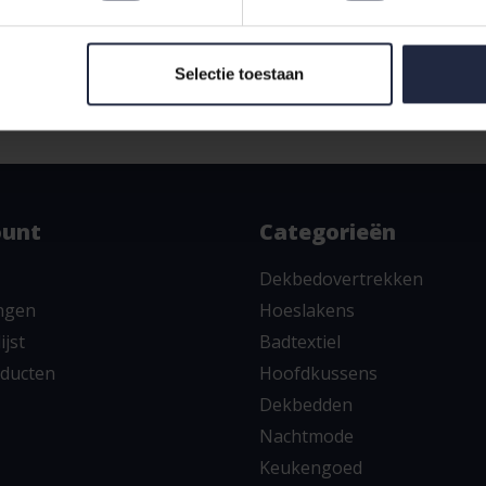
service pagina
en vind snel
Selectie toestaan
ount
Categorieën
Dekbedovertrekken
ingen
Hoeslakens
ijst
Badtextiel
oducten
Hoofdkussens
Dekbedden
Nachtmode
Keukengoed