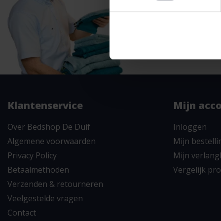
onze
klanten
antwoorden.
Klantenservice
Mijn acc
Over Bedshop De Duif
Inloggen
Algemene voorwaarden
Mijn bestell
Privacy Policy
Mijn verlangl
Betaalmethoden
Vergelijk pr
Verzenden & retourneren
Veelgestelde vragen
Contact