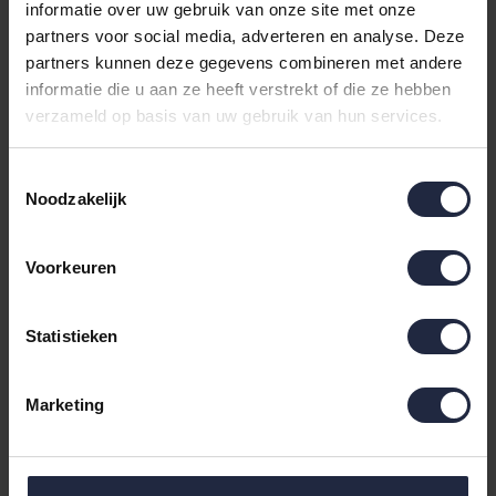
informatie over uw gebruik van onze site met onze
partners voor social media, adverteren en analyse. Deze
partners kunnen deze gegevens combineren met andere
informatie die u aan ze heeft verstrekt of die ze hebben
verzameld op basis van uw gebruik van hun services.
Toestemmingsselectie
Noodzakelijk
Schlafgut Pure Flexible
Schlafgut Pure Jersey
Kussensloop S-XL 181
Boxspring Hoeslaken
Voorkeuren
Off-White
XL - 180x200 - 200x220
16,95
74,95
181 Off-White
Statistieken
Marketing