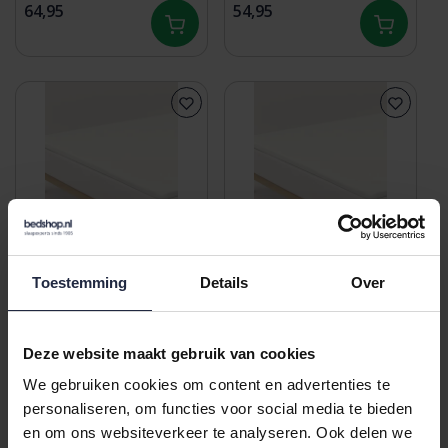
180x200 - 200x220 181
140x200 - 160x220 181
64,95
54,95
Off-White
Off-White
Toestemming
Details
Over
Schlafgut Pure Jersey
Schlafgut Pure Jersey
Topper Hoeslaken M -
Topper Hoeslaken S -
120x200 - 130x220 181
90x190 - 100x220 181
Deze website maakt gebruik van cookies
49,95
39,95
Off-White
Off-White
We gebruiken cookies om content en advertenties te
personaliseren, om functies voor social media te bieden
en om ons websiteverkeer te analyseren. Ook delen we