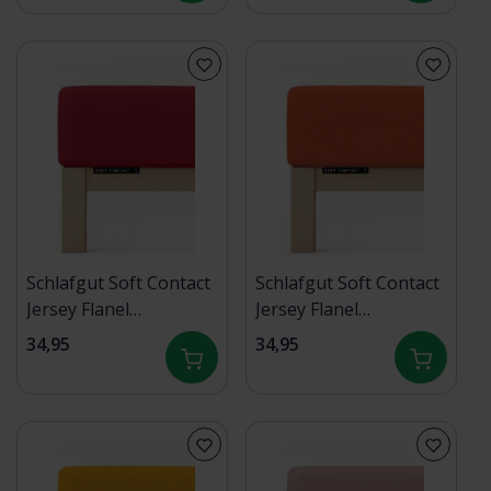
Schlafgut Soft Contact
Schlafgut Soft Contact
Jersey Flanel
Jersey Flanel
Hoeslaken S - 90x190 -
Hoeslaken S - 90x190 -
34,95
34,95
100x200 285 Red Deep
100x200 269 Red Mid