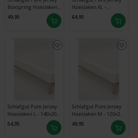
Boxspring Hoeslaken S
Hoeslaken XL -
- 90x190 - 100x220 181
180x200 - 200x220 181
49,95
64,95
Off-White
Off-White
Schlafgut Pure Jersey
Schlafgut Pure Jersey
Hoeslaken L - 140x200
Hoeslaken M - 120x200
- 160x220 181 Off-
- 130x220 181 Off-
54,95
49,95
Withe
White