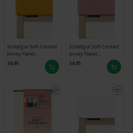
Schlafgut Soft Contact
Schlafgut Soft Contact
Jersey Flanel
Jersey Flanel
Hoeslaken S - 90x190 -
Hoeslaken S - 90x190 -
34,95
34,95
100x200 196 Yellow
100x200 154 Purple
Deep
Mid