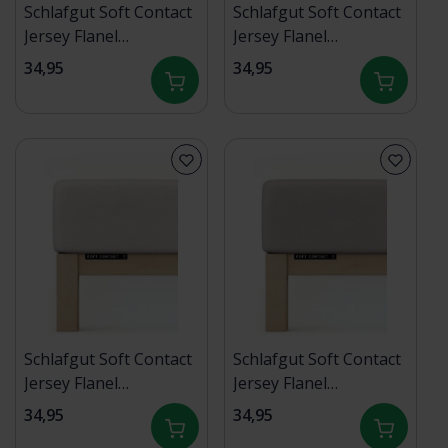
Schlafgut Soft Contact
Schlafgut Soft Contact
Jersey Flanel
Jersey Flanel
Hoeslaken S - 90x190 -
Hoeslaken S - 90x190 -
34,95
34,95
100x200 542 Purple
100x200 536 Blue Light
Deep
Schlafgut Soft Contact
Schlafgut Soft Contact
Jersey Flanel
Jersey Flanel
Hoeslaken S - 90x190 -
Hoeslaken S - 90x190 -
34,95
34,95
100x200 511 Grey Light
100x200 496 Sand Mid