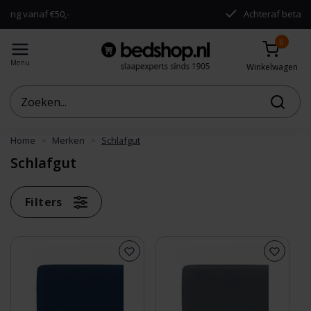
Achteraf betalen mogelijk
0
Menu
Winkelwagen
Home
Merken
Schlafgut
Schlafgut
Filters