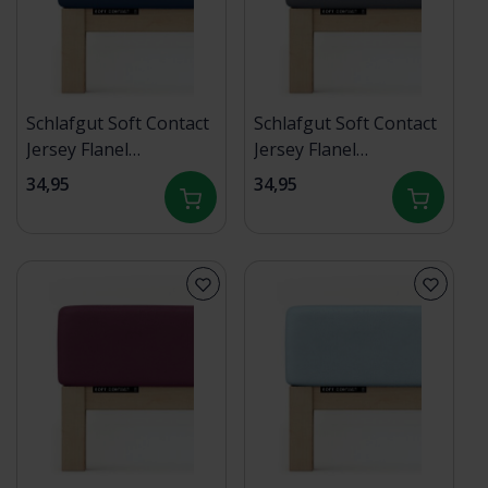
Schlafgut Soft Contact
Schlafgut Soft Contact
Jersey Flanel
Jersey Flanel
Hoeslaken S - 90x190 -
Hoeslaken S - 90x190 -
34,95
34,95
100x200 570 Blue Deep
100x200 556 Grey
Deep