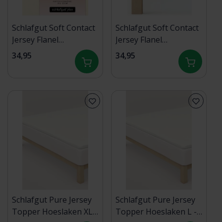
Schlafgut Soft Contact
Schlafgut Soft Contact
Jersey Flanel
Jersey Flanel
Hoeslaken S - 90x190 -
Hoeslaken S - 90x190 -
34,95
34,95
100x200 132 Yellow
100x200 101 Full-White
Light
Schlafgut Pure Jersey
Schlafgut Pure Jersey
Topper Hoeslaken XL -
Topper Hoeslaken L -