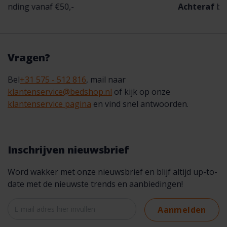
anaf €50,-
Achteraf
betalen moge
Vragen?
Bel
+31 575 - 512 816
, mail naar
klantenservice@bedshop.nl
of kijk op onze
klantenservice pagina
en vind snel antwoorden.
Inschrijven nieuwsbrief
Word wakker met onze nieuwsbrief en blijf altijd up-to-
date met de nieuwste trends en aanbiedingen!
Aanmelden