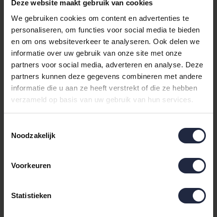
Pasvorm
Deze website maakt gebruik van cookies
Met het Bella Donna Jersey La Piccola Topperhoeslaken kiest u
We gebruiken cookies om content en advertenties te
voor luxe kwaliteit. Vervaardigd uit hoogwaardig
katoen en
personaliseren, om functies voor social media te bieden
jersey
, staat dit hoeslaken garant voor een zachte aanraking
en om ons websiteverkeer te analyseren. Ook delen we
en een comfortabele nachtrust. Dankzij de elastische
informatie over uw gebruik van onze site met onze
eigenschappen van jersey sluit het hoeslaken naadloos aan op
partners voor social media, adverteren en analyse. Deze
uw topper matras, geschikt voor maten tot
100x190/200 cm
.
partners kunnen deze gegevens combineren met andere
informatie die u aan ze heeft verstrekt of die ze hebben
Elegant en Eenvoudig
verzameld op basis van uw gebruik van hun services.
Het effen dessin van het hoeslaken zorgt voor een elegante en
tijdloze uitstraling. Het past moeiteloos in elk
Toestemmingsselectie
slaapkamerinterieur en kan uitstekend gecombineerd worden
Noodzakelijk
met andere
bedtextiel
producten zoals
dekbedovertrekken
en
spreien
. De subtiele elegantie van het Bella Donna
Voorkeuren
hoeslaken maakt het een onmisbaar item in uw
bedmode
collectie.
Statistieken
Ontworpen voor Uw Gemak