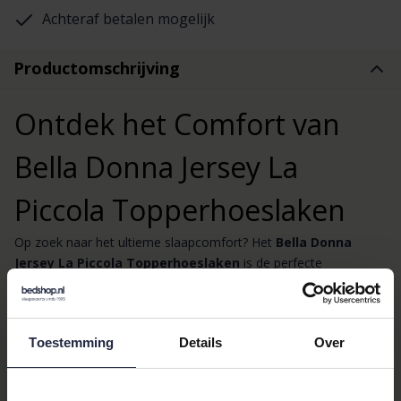
Achteraf betalen mogelijk
Productomschrijving
Ontdek het Comfort van
Bella Donna Jersey La
Piccola Topperhoeslaken
Op zoek naar het ultieme slaapcomfort? Het
Bella Donna
Jersey La Piccola Topperhoeslaken
is de perfecte
toevoeging aan uw slaapkamer. Dit hoeslaken is speciaal
ontworpen voor uw topper matras en biedt een ongeëvenaarde
zachtheid en duurzaamheid.
Toestemming
Details
Over
Luxe Kwaliteit en Perfecte