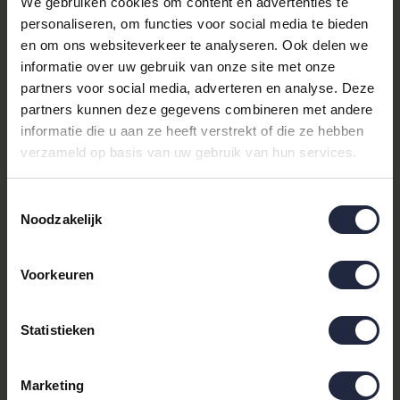
Maatvoering Bella Donna
We gebruiken cookies om content en advertenties te
personaliseren, om functies voor social media te bieden
Hoeslaken Jersey
en om ons websiteverkeer te analyseren. Ook delen we
informatie over uw gebruik van onze site met onze
Het Bella Donna tweepersoons hoeslaken is geschikt voor
partners voor social media, adverteren en analyse. Deze
matrassen met een hoekhoogte tot
30cm
en heeft een breedte
partners kunnen deze gegevens combineren met andere
en lengte van
200/220 bij 220/230cm.
De hoeslakens zijn
informatie die u aan ze heeft verstrekt of die ze hebben
rondom voorzien van elastiek. Samen met de duo stretch van
verzameld op basis van uw gebruik van hun services.
het doek zorgt dit elastiek voor een perfecte pasvorm zonder
plooien. Dus is uw matras iets groter of iets kleiner dan de
Toestemmingsselectie
standaard 1-persoons, dan past het altijd.
Noodzakelijk
Samenstelling Bella Donna
Voorkeuren
Hoeslaken Jersey
Deze hoeslakens zijn gemaakt van 97% langvezelig katoen, 3%
Statistieken
elasthaan, aloë vera & zijdeproteïne. Natuurlijk getest volgens
ÖkoTex-norm 100, gecertificeerd met het keurmerk “Textiles
Marketing
Vertrauen” en gemaakt in Duitsland: “Made in Germany”. De