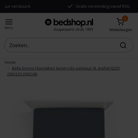
verstuurd.
Gratis verzending vanaf €50,-
0
Menu
Winkelwagen
Home
Bella Donna Hoeslaken Jersey Lits-jumeaux XL grafiet-0220
200/220-200/240