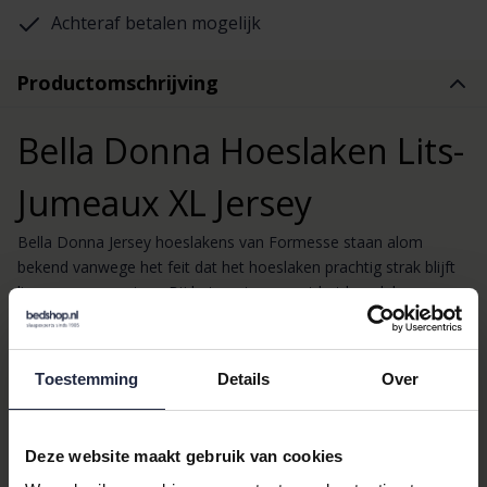
Achteraf betalen mogelijk
Productomschrijving
Bella Donna Hoeslaken Lits-
Jumeaux XL Jersey
Bella Donna Jersey hoeslakens van Formesse staan alom
bekend vanwege het feit dat het hoeslaken prachtig strak blijft
liggen op uw matras. Bij het opstaan oogt het hoeslaken
onbeslapen! De Bella Donna hoeslakens hebben daarbij een erg
duurzaam karakter door het gebruik van de hoogwaardigste,
veredelde en getwiste garens van langvezelig katoen met
Toestemming
Details
Over
toepassing van Aloë Vera en zijdeproteïne. Aloë Vera en
zijdeproteïne geven de hoeslakens het zijdeachtige gevoel en
de mooie glans. Tevens is het hoeslaken pillingvrij en kleurecht.
Deze website maakt gebruik van cookies