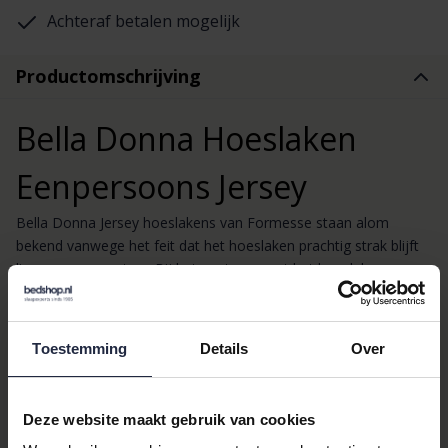
Achteraf betalen mogelijk
Productomschrijving
Bella Donna Hoeslaken
Eenpersoons Jersey
Bella Donna Jersey hoeslakens van Formesse staan alom
bekend vanwege het feit dat het hoeslaken prachtig strak blijft
liggen op uw matras. Bij het opstaan oogt het hoeslaken
onbeslapen! De Bella Donna hoeslakens hebben daarbij een erg
duurzaam karakter door het gebruik van de hoogwaardigste,
veredelde en getwiste garens van langvezelig katoen met
Toestemming
Details
Over
toepassing van Aloë Vera en zijdeproteïne. Aloë Vera en
zijdeproteïne geven de hoeslakens het zijdeachtige gevoel en
de mooie glans. Tevens is het hoeslaken pillingvrij en kleurecht.
Deze website maakt gebruik van cookies