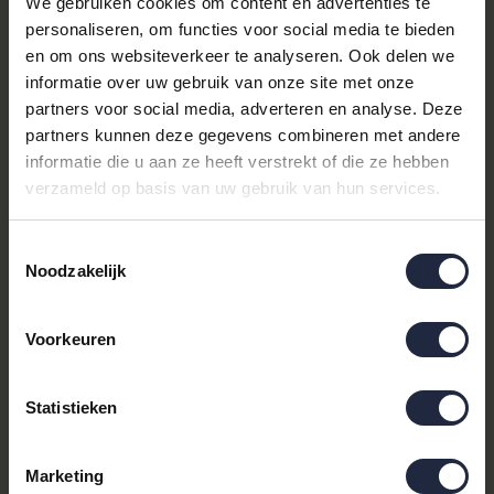
Maatvoering Bella Donna
We gebruiken cookies om content en advertenties te
personaliseren, om functies voor social media te bieden
Hoeslaken Jersey
en om ons websiteverkeer te analyseren. Ook delen we
informatie over uw gebruik van onze site met onze
Het Bella Donna eenpersoons laken is geschikt voor matrassen
partners voor social media, adverteren en analyse. Deze
met een hoekhoogte van
30cm
en een breedte en lengte van
partners kunnen deze gegevens combineren met andere
90/100cm bij 190/220cm.
De hoeslakens zijn rondom voorzien
informatie die u aan ze heeft verstrekt of die ze hebben
van elastiek. Samen met de duo stretch van het doek zorgt dit
verzameld op basis van uw gebruik van hun services.
elastiek voor een perfecte pasvorm zonder plooien. Dus is uw
matras iets groter of iets kleiner dan de standaard 1-persoons,
Toestemmingsselectie
dan past het altijd.
Noodzakelijk
Samenstelling Bella Donna
Voorkeuren
Hoeslaken Jersey
Deze hoeslakens zijn gemaakt van 97% langvezelig katoen, 3%
Statistieken
elasthaan, aloë vera & zijdeproteïne. Natuurlijk getest volgens
ÖkoTex-norm 100, gecertificeerd met het keurmerk “Textiles
Marketing
Vertrauen” en gemaakt in Duitsland: “Made in Germany”. De