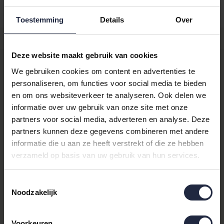
Achteraf betalen mogelijk
Toestemming
Details
Over
Productomschrijving
Deze website maakt gebruik van cookies
Eenpersoons boxspring
hoeslakens van Bella Donna! Bella
We gebruiken cookies om content en advertenties te
Donna hoeslakens zijn alom bekend vanwege het feit dat het
personaliseren, om functies voor social media te bieden
hoeslaken prachtig strak blijft liggen. Bij het opstaan oogt het
en om ons websiteverkeer te analyseren. Ook delen we
hoeslaken onbeslapen. Daarbij heeft het hoeslaken een erg
informatie over uw gebruik van onze site met onze
duurzaam karakter door het gebruik van de hoogwaardigste,
partners voor social media, adverteren en analyse. Deze
veredelde en getwiste garens van Egyptisch katoen met
partners kunnen deze gegevens combineren met andere
toepassing van Aloë Vera en zijdeproteïne. De ALTO serie van
informatie die u aan ze heeft verstrekt of die ze hebben
Bella Donna is speciaal gemaakt voor boxsprings, de
hoekhoogte is maar liefst 45cm hoog waardoor u zowel de het
verzameld op basis van uw gebruik van hun services.
matras als de topper in één keer kunt opmaken. Dit zorgt voor
een rustig geheel.
Toestemmingsselectie
Noodzakelijk
Maatvoering
Dit hoeslaken is geschikt voor matrassen met een hoekhoogte
Voorkeuren