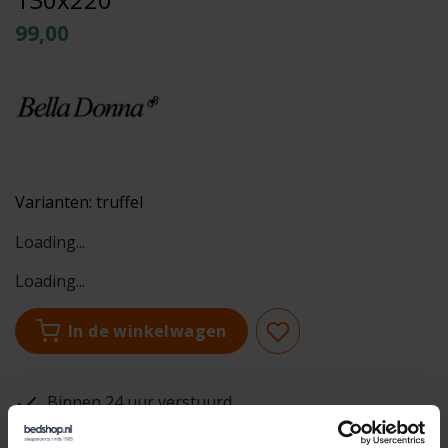
99,00
Varianten:
truffel
Loading...
Loading...
In de winkelwagen
Binnen 24 uur verstuurd
Gratis retourneren vanaf €100,-