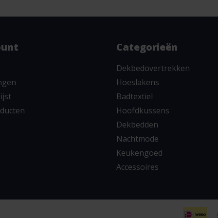
ount
Categorieën
Dekbedovertrekken
ingen
Hoeslakens
ijst
Badtextiel
oducten
Hoofdkussens
Dekbedden
Nachtmode
Keukengoed
Accessoires