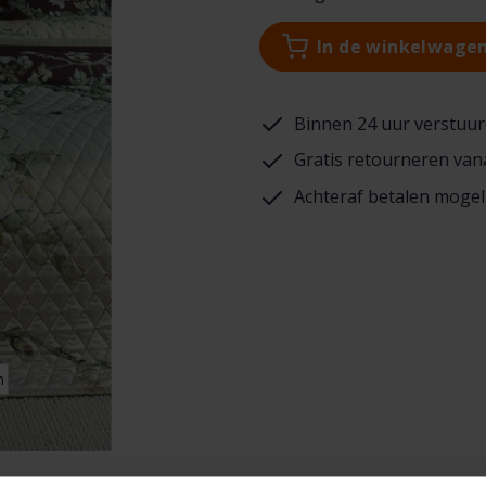
In de winkelwage
Binnen 24 uur verstuur
Gratis retourneren van
Achteraf betalen mogel
n