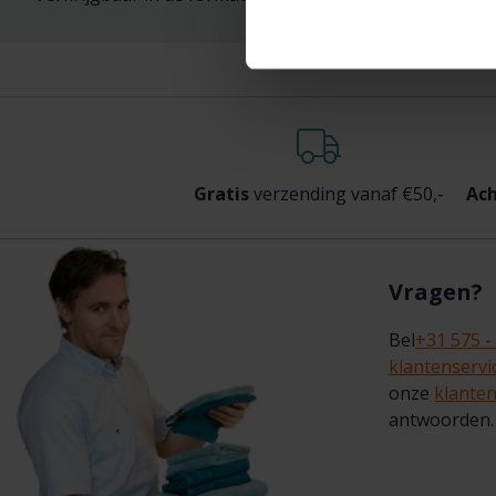
Gratis
verzending vanaf €50,-
Ach
Vragen?
Bel
+31 575 -
klantenserv
onze
klanten
antwoorden.