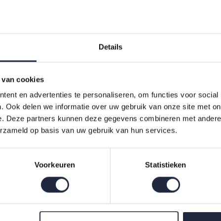
Details
 van cookies
ent en advertenties te personaliseren, om functies voor social
. Ook delen we informatie over uw gebruik van onze site met on
e. Deze partners kunnen deze gegevens combineren met andere i
erzameld op basis van uw gebruik van hun services.
sem. Vincent schilderde als cadeau een van zijn lievelingso
rte van zijn peetzoon, die ook naar hem vernoemd werd, Vinc
Voorkeuren
Statistieken
gst bloeiende bomen, die reeds in februari de lente aanko
ich inspireren door de Japanse prentkunst. Dit sierkussen b
 zandkleurige achtergrond.De bedsprei is aan de voorkant
de randen door. De achterzijde is een uni zandkleur. Zowel de
 bedsprei is niet geschikt voor de wasmachine en wasddrog