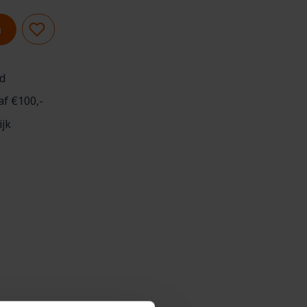
n
d
af €100,-
ijk