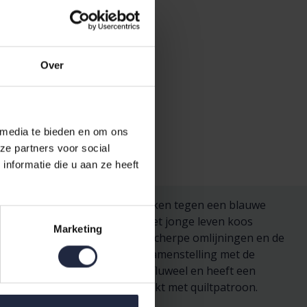
Over
 media te bieden en om ons
ze partners voor social
nformatie die u aan ze heeft
nderwerpen: grote, bloeiende takken tegen een blauwe
ent Willem. Als symbool voor het jonge leven koos
Marketing
ndigt. Met het onderwerp, de scherpe omlijningen en de
estaat uit een rustigere kleursamenstelling met de
 gemaakt van 100% polyester fluweel en heeft een
 voor-als achterzijde is afgewerkt met quiltpatroon.
er.