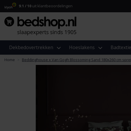
9.1 / 10
uit klantbeoordelingen
Dekbedovertrekken
Hoeslakens
Badtextie
Home
Beddinghouse x Van Gogh Blossoming Sand 180x260 cm spre