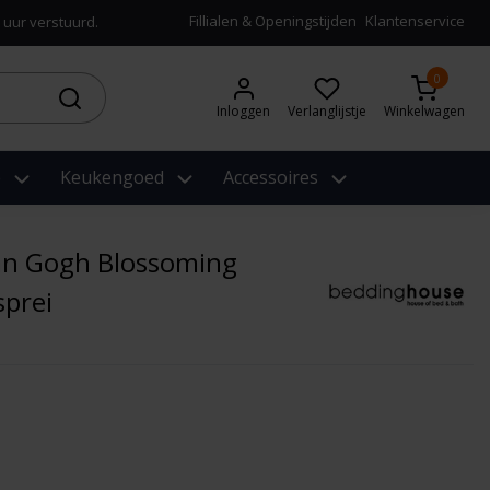
Fillialen & Openingstijden
Klantenservice
 uur verstuurd.
0
Inloggen
Verlanglijstje
Winkelwagen
e
Keukengoed
Accessoires
an Gogh Blossoming
prei