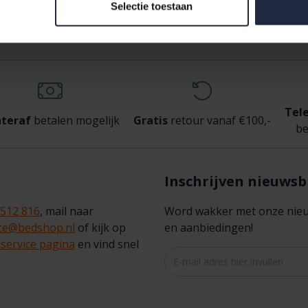
Selectie toestaan
Tel
teraf
betalen mogelijk
Gratis
retour vanaf €100,-
be
Inschrijven nieuwsb
 512 816
, mail naar
Word wakker met onze nieuws
ice@bedshop.nl
of kijk op
en aanbiedingen!
service pagina
en vind snel