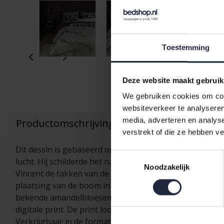
Toestemming
Deze website maakt gebruik
We gebruiken cookies om cont
websiteverkeer te analyseren
media, adverteren en analys
Productomschrijving
verstrekt of die ze hebben v
Dit dessin is gebaseerd op het schilderij, Amandelbloe
Toestemmingsselectie
lucht. Hij schilderde het naar aanleiding van de geboo
Noodzakelijk
Vincent de takken van de amandelboom, een van de vroe
plaatsing van de boom in het beeldvlak liet Van Gogh z
bekende amandelbloesem takken als eye-catcher op een
digitale print. De print loopt aan de achterzijde langs 
Verkrijgbaar in de formaten 180x260 en 260x260 cm. De