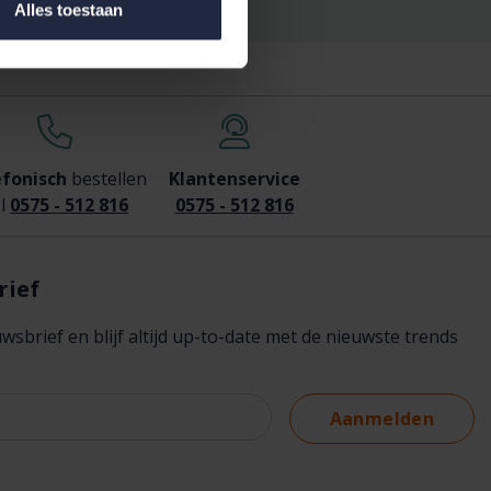
Alles toestaan
efonisch
bestellen
Klantenservice
l
0575 - 512 816
0575 - 512 816
rief
brief en blijf altijd up-to-date met de nieuwste trends
Aanmelden