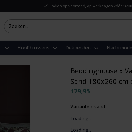
Indien op voorraad, op werkdagen vóór 16:00
l
Hoofdkussens
Dekbedden
Nachtmod
i
Beddinghouse x V
Sand 180x260 cm s
179,95
Varianten:
sand
Loading...
Loading...