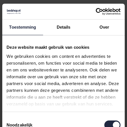
Toestemming
Details
Over
Varianten:
blauw
Loading...
Deze website maakt gebruik van cookies
We gebruiken cookies om content en advertenties te
Loading...
personaliseren, om functies voor social media te bieden
en om ons websiteverkeer te analyseren. Ook delen we
In de winkelwagen
informatie over uw gebruik van onze site met onze
partners voor social media, adverteren en analyse. Deze
partners kunnen deze gegevens combineren met andere
Binnen 24 uur verstuurd
informatie die u aan ze heeft verstrekt of die ze hebben
Gratis retourneren vanaf €100,-
verzameld op basis van uw gebruik van hun services.
Achteraf betalen mogelijk
Toestemmingsselectie
Noodzakelijk