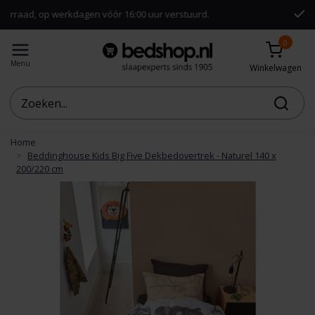
werkdagen vóór 16:00 uur verstuurd.
Gratis verzend
0
Menu
Winkelwagen
Home
Beddinghouse Kids Big Five Dekbedovertrek - Naturel 140 x
200/220 cm